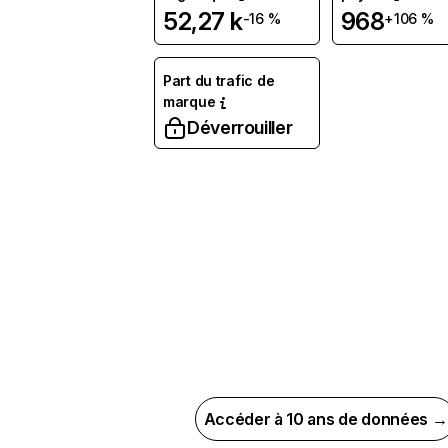
52,27 k
968
-16 %
+106 %
Part du trafic de
marque
Déverrouiller
Accéder à 10 ans de données →