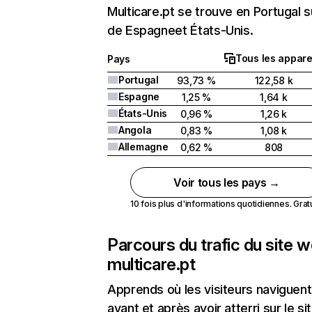
Multicare.pt se trouve en Portugal s
de Espagneet États-Unis.
Tous les appare
Pays
Portugal
93,73 %
122,58 k
Espagne
1,25 %
1,64 k
États-Unis
0,96 %
1,26 k
Angola
0,83 %
1,08 k
Allemagne
0,62 %
808
Voir tous les pays →
10 fois plus d'informations quotidiennes. Gratui
Parcours du trafic du site 
multicare.pt
Apprends où les visiteurs naviguent
avant et après avoir atterri sur le si