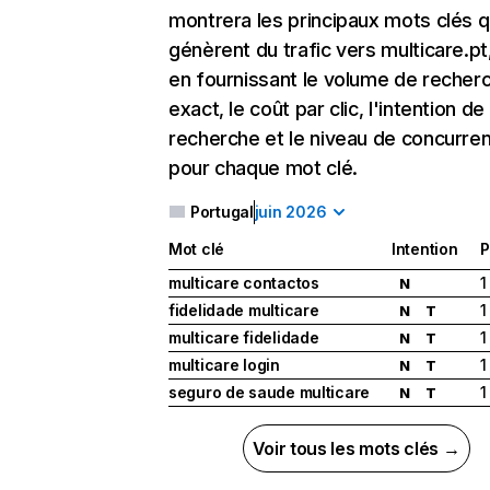
montrera les principaux mots clés q
génèrent du trafic vers multicare.pt
en fournissant le volume de recher
exact, le coût par clic, l'intention de
recherche et le niveau de concurre
pour chaque mot clé.
Portugal
juin 2026
Mot clé
Intention
P
multicare contactos
1
N
fidelidade multicare
1
N
T
multicare fidelidade
1
N
T
multicare login
1
N
T
seguro de saude multicare
1
N
T
Voir tous les mots clés →