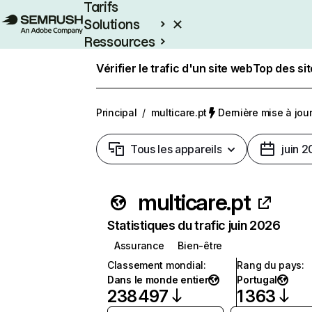
Tarifs
Solutions
Ressources
Entreprises
Vérifier le trafic d'un site web
Top des si
Principal
/
multicare.pt
Dernière mise à jour 
Tous les appareils
juin 
multicare.pt
Statistiques du trafic juin 2026
Assurance
Bien-être
Classement mondial
:
Rang du pays
:
Dans le monde entier
Portugal
238 497
1 363