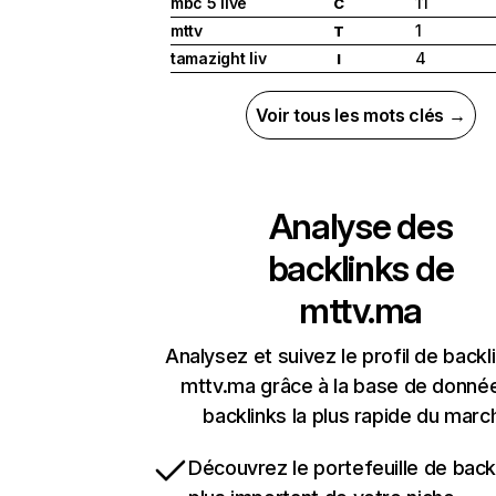
mbc 5 live
11
C
mttv
1
T
tamazight liv
4
I
Voir tous les mots clés →
Analyse des
backlinks de
mttv.ma
Analysez et suivez le profil de backl
mttv.ma grâce à la base de donné
backlinks la plus rapide du marc
Découvrez le portefeuille de backl