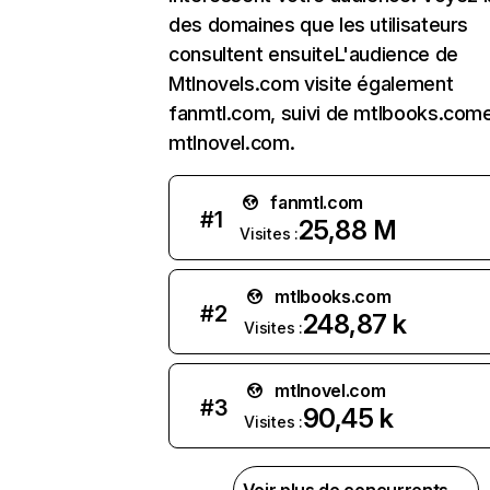
des domaines que les utilisateurs
consultent ensuiteL'audience de
Mtlnovels.com visite également
fanmtl.com, suivi de mtlbooks.com
mtlnovel.com.
fanmtl.com
#
1
25,88 M
Visites :
mtlbooks.com
#
2
248,87 k
Visites :
mtlnovel.com
#
3
90,45 k
Visites :