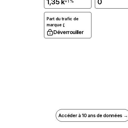
1,35 k
0
+1 %
Part du trafic de
marque
Déverrouiller
Accéder à 10 ans de données →