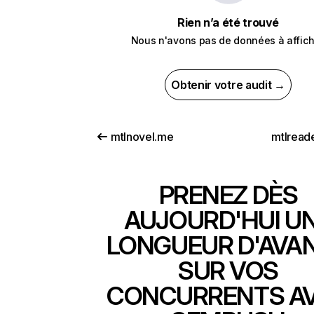
Rien n’a été trouvé
Nous n'avons pas de données à affich
Obtenir votre audit →
mtlnovel.me
mtlread
PRENEZ DÈS
AUJOURD'HUI U
LONGUEUR D'AVA
SUR VOS
CONCURRENTS A