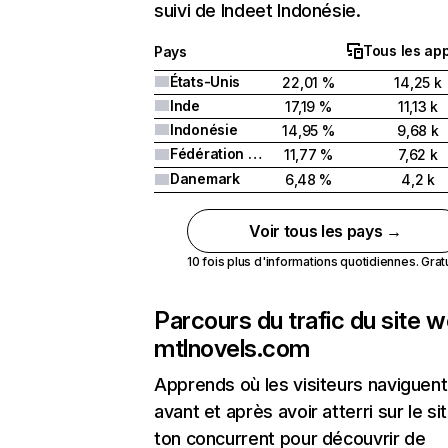
suivi de Indeet Indonésie.
Tous les app
Pays
États-Unis
22,01 %
14,25 k
Inde
17,19 %
11,13 k
Indonésie
14,95 %
9,68 k
Fédération de Russie
11,77 %
7,62 k
Danemark
6,48 %
4,2 k
Voir tous les pays →
10 fois plus d'informations quotidiennes. Gratui
Parcours du trafic du site 
mtlnovels.com
Apprends où les visiteurs naviguent
avant et après avoir atterri sur le si
ton concurrent pour découvrir de