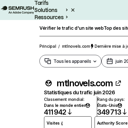
Tarifs
Solutions
Ressources
Entreprises
Vérifier le trafic d'un site web
Top des si
Principal
/
mtlnovels.com
Dernière mise à jo
Tous les appareils
juin 
mtlnovels.com
Statistiques du trafic juin 2026
Classement mondial
:
Rang du pays
:
Dans le monde entier
États-Unis
411 942
349 713
Visites
Authority Score