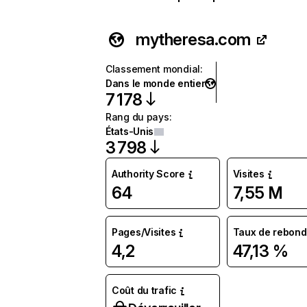
mytheresa.com
Classement mondial
:
Dans le monde entier
7 178
Rang du pays
:
États-Unis
3 798
Authority Score
Visites
64
7,55 M
Pages/Visites
Taux de rebond
4,2
47,13 %
Coût du trafic