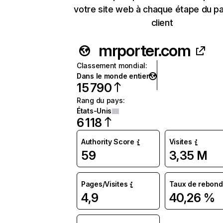
votre site web à chaque étape du p
client
mrporter.com
Classement mondial
:
Dans le monde entier
15 790
Rang du pays
:
États-Unis
6 118
Authority Score
Visites
59
3,35 M
Pages/Visites
Taux de rebond
4,9
40,26 %