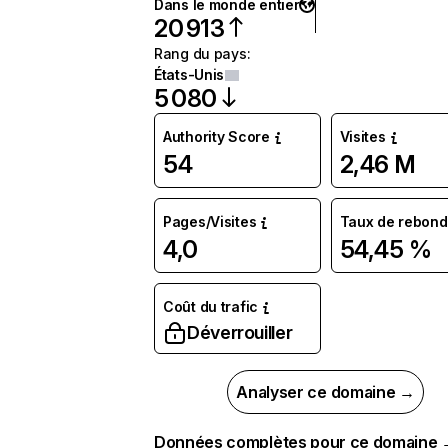
Dans le monde entier
20 913
Rang du pays
:
États-Unis
5 080
Authority Score
Visites
54
2,46 M
Pages/Visites
Taux de rebond
4,0
54,45 %
Coût du trafic
Déverrouiller
Analyser ce domaine →
Données complètes pour ce domaine