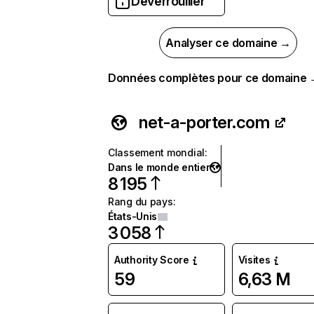
Déverrouiller
Analyser ce domaine →
Données complètes pour ce domaine
net-a-porter.com
Classement mondial
:
Dans le monde entier
8 195
Rang du pays
:
États-Unis
3 058
Authority Score
Visites
59
6,63 M