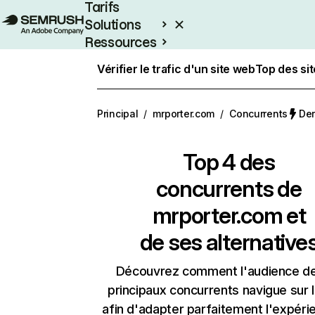
Tarifs
Solutions
Ressources
Entreprises
Vérifier le trafic d'un site web
Top des si
Principal
/
mrporter.com
/
Concurrents
Der
Top 4 des
concurrents de
mrporter.com et
de ses alternative
Découvrez comment l'audience d
principaux concurrents navigue sur 
afin d'adapter parfaitement l'expéri