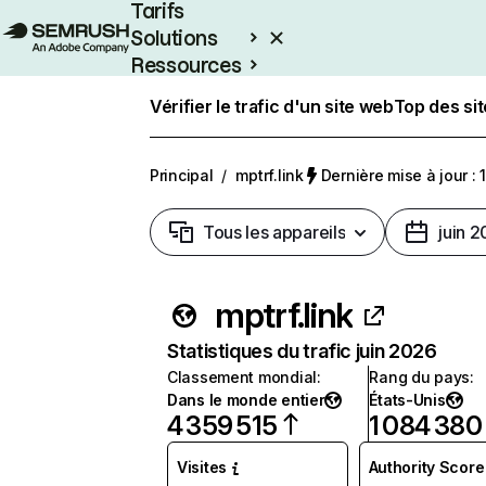
Tarifs
Solutions
Ressources
Entreprises
Vérifier le trafic d'un site web
Top des si
Principal
/
mptrf.link
Dernière mise à jour : 1
Tous les appareils
juin 
mptrf.link
Statistiques du trafic juin 2026
Classement mondial
:
Rang du pays
:
Dans le monde entier
États-Unis
4 359 515
1 084 380
Visites
Authority Score