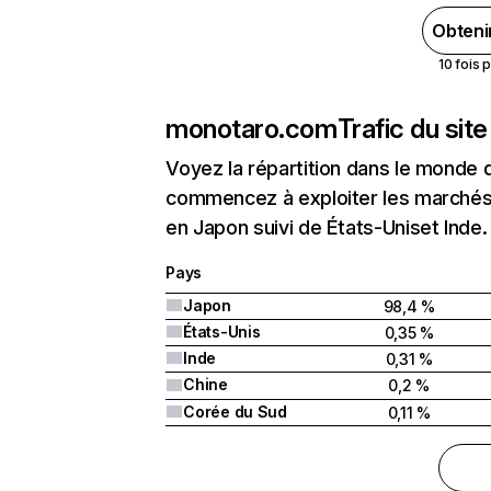
Obteni
10 fois 
monotaro.com
Trafic du sit
Voyez la répartition dans le monde 
commencez à exploiter les marchés 
en Japon suivi de États-Uniset Inde.
Pays
Japon
98,4 %
États-Unis
0,35 %
Inde
0,31 %
Chine
0,2 %
Corée du Sud
0,11 %