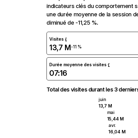
indicateurs clés du comportement su
une durée moyenne de la session de
diminué de -11,25 %.
Visites
13,7 M
-11 %
Durée moyenne des visites
07:16
Total des visites durant les 3 dernie
juin
13,7 M
mai
15,44 M
avr.
16,04 M