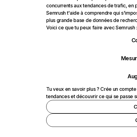
concurrents aux tendances de trafic, en pa
Semrush t'aide à comprendre qui s'impose
plus grande base de données de recherch
Voici ce que tu peux faire avec Semrush 
C
Mesure
Aug
Tu veux en savoir plus ? Crée un compte 
tendances et découvrir ce qui se passe s
C