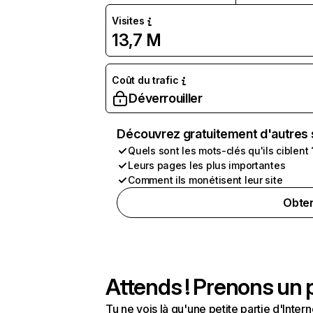
Visites
13,7 M
Coût du trafic
Déverrouiller
Découvrez gratuitement d'autres 
Quels sont les mots-clés qu'ils ciblent 
Leurs pages les plus importantes
Comment ils monétisent leur site
Obten
Attends ! Prenons un p
Tu ne vois là qu'une petite partie d'Int