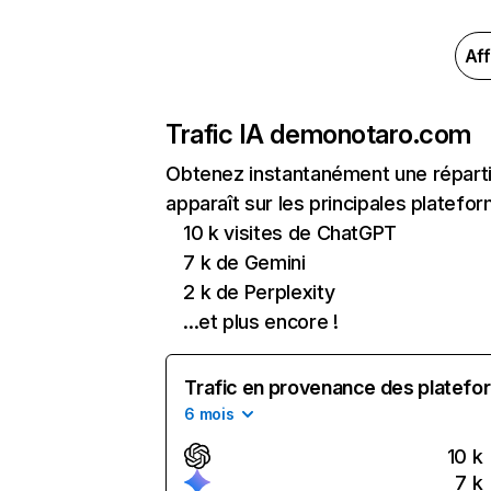
Aff
Trafic IA de
monotaro.com
Obtenez instantanément une réparti
apparaît sur les principales platefor
10 k visites de ChatGPT
7 k de Gemini
2 k de Perplexity
...et plus encore !
Trafic en provenance des platefor
6 mois
10 k
7 k