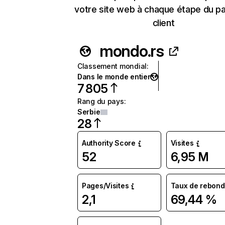
votre site web à chaque étape du p
client
mondo.rs
Classement mondial
:
Dans le monde entier
7 805
Rang du pays
:
Serbie
28
Authority Score
Visites
52
6,95 M
Pages/Visites
Taux de rebond
2,1
69,44 %