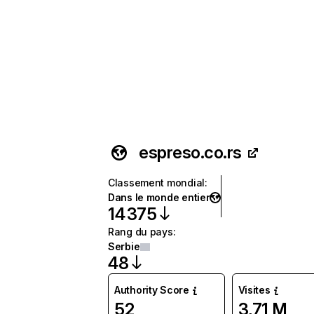
espreso.co.rs
Classement mondial
:
Dans le monde entier
14 375
Rang du pays
:
Serbie
48
Authority Score
Visites
52
3,71 M