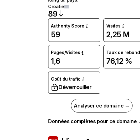
Croatie
89
Authority Score
Visites
59
2,25 M
Pages/Visites
Taux de rebond
1,6
76,12 %
Coût du trafic
Déverrouiller
Analyser ce domaine →
Données complètes pour ce domaine