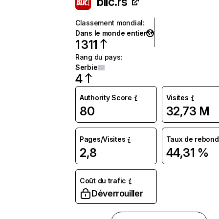
blic.rs
Classement mondial
:
Dans le monde entier
1 311
Rang du pays
:
Serbie
4
Authority Score
Visites
80
32,73 M
Pages/Visites
Taux de rebond
2,8
44,31 %
Coût du trafic
Déverrouiller