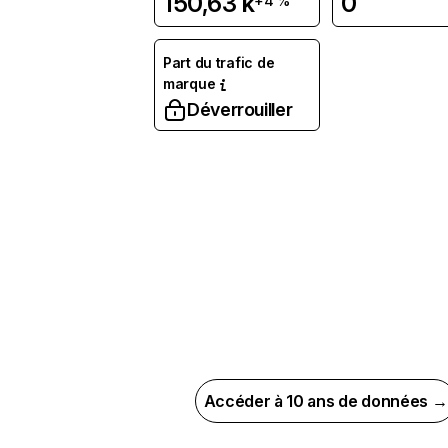
150,63 k
0
+4 %
Part du trafic de
marque
Déverrouiller
Accéder à 10 ans de données →