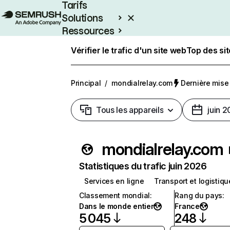
Tarifs
Solutions
Ressources
Entreprises
Vérifier le trafic d'un site web
Top des si
Principal
/
mondialrelay.com
Dernière mise à
Tous les appareils
juin 
mondialrelay.com
Statistiques du trafic juin 2026
Services en ligne
Transport et logistiqu
Classement mondial
:
Rang du pays
:
Dans le monde entier
France
5 045
248