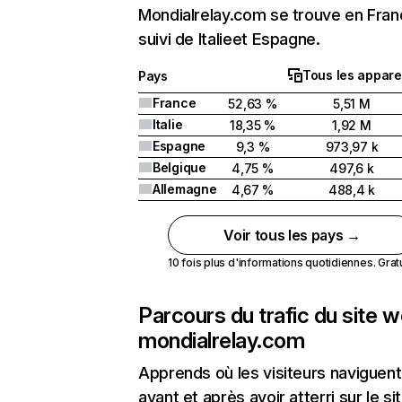
Mondialrelay.com se trouve en Fran
suivi de Italieet Espagne.
Tous les appare
Pays
France
52,63 %
5,51 M
Italie
18,35 %
1,92 M
Espagne
9,3 %
973,97 k
Belgique
4,75 %
497,6 k
Allemagne
4,67 %
488,4 k
Voir tous les pays →
10 fois plus d'informations quotidiennes. Gratui
Parcours du trafic du site 
mondialrelay.com
Apprends où les visiteurs naviguent
avant et après avoir atterri sur le si