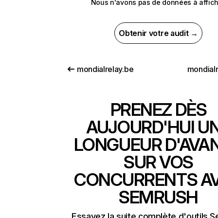
Nous n'avons pas de données à affich
Obtenir votre audit →
mondialrelay.be
mondialr
PRENEZ DÈS
AUJOURD'HUI U
LONGUEUR D'AVA
SUR VOS
CONCURRENTS A
SEMRUSH
Essayez la suite complète d'outils 