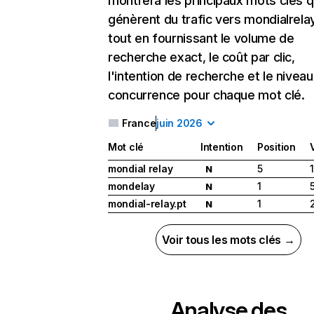
montrera les principaux mots clés q
génèrent du trafic vers mondialrela
tout en fournissant le volume de
recherche exact, le coût par clic,
l'intention de recherche et le nivea
concurrence pour chaque mot clé.
France
juin 2026
Mot clé
Intention
Position
mondial relay
5
N
mondelay
1
N
mondial-relay.pt
1
N
Voir tous les mots clés →
Analyse des