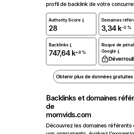
profil de backlink de votre concurre
Authority Score
Domaines référ
28
3,34 k
-0 %
Backlinks
Risque de pénal
Google
747,64 k
+8 %
Déverrouil
Obtenir plus de données gratuite
Backlinks et domaines réfé
de
momvids.com
Découvrez les domaines référents
vos concurrents, évaluez l'expansi