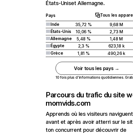
États-Uniset Allemagne.
Tous les appare
Pays
Inde
35,72 %
9,68 M
États-Unis
10,06 %
2,73 M
Allemagne
5,48 %
1,48 M
Égypte
2,3 %
623,18 k
Grèce
1,81 %
490,26 k
Voir tous les pays →
10 fois plus d'informations quotidiennes. Gratui
Parcours du trafic du site 
momvids.com
Apprends où les visiteurs naviguent
avant et après avoir atterri sur le si
ton concurrent pour découvrir de