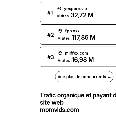
yesporn.vip
#
1
32,72 M
Visites :
fpo.xxx
#
2
117,86 M
Visites :
milffox.com
#
3
16,98 M
Visites :
Voir plus de concurrents →
Trafic organique et payant 
site web
momvids.com