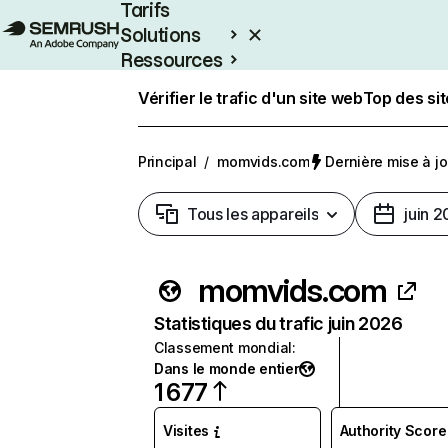
Tarifs
Solutions
Ressources
Entreprises
Vérifier le trafic d'un site web
Top des si
Principal
/
momvids.com
Dernière mise à jou
Tous les appareils
juin 
momvids.com
Statistiques du trafic juin 2026
Classement mondial
:
Dans le monde entier
1 677
Visites
Authority Score