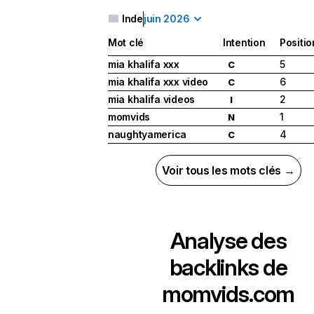
Inde
juin 2026
Mot clé
Intention
Positio
mia khalifa xxx
5
C
mia khalifa xxx video
6
C
mia khalifa videos
2
I
momvids
1
N
naughtyamerica
4
C
Voir tous les mots clés →
Analyse des
backlinks de
momvids.com