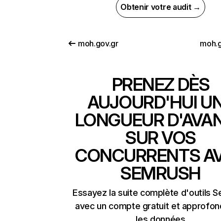
Obtenir votre audit →
moh.gov.gr
moh.
PRENEZ DÈS
AUJOURD'HUI U
LONGUEUR D'AVA
SUR VOS
CONCURRENTS A
SEMRUSH
Essayez la suite complète d'outils 
avec un compte gratuit et approfon
les données