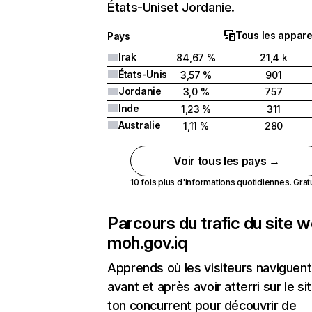
États-Uniset Jordanie.
Tous les appare
Pays
Irak
84,67 %
21,4 k
États-Unis
3,57 %
901
Jordanie
3,0 %
757
Inde
1,23 %
311
Australie
1,11 %
280
Voir tous les pays →
10 fois plus d'informations quotidiennes. Gratui
Parcours du trafic du site 
moh.gov.iq
Apprends où les visiteurs naviguent
avant et après avoir atterri sur le si
ton concurrent pour découvrir de