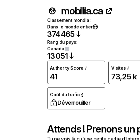
mobilia.ca
Classement mondial
:
Dans le monde entier
374 465
Rang du pays
:
Canada
13 051
Authority Score
Visites
41
73,25 k
Coût du trafic
Déverrouiller
Attends ! Prenons un p
Tu ne vois là qu'une petite partie d'Int