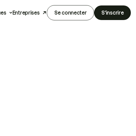
ces
Entreprises
Se connecter
S'inscrire