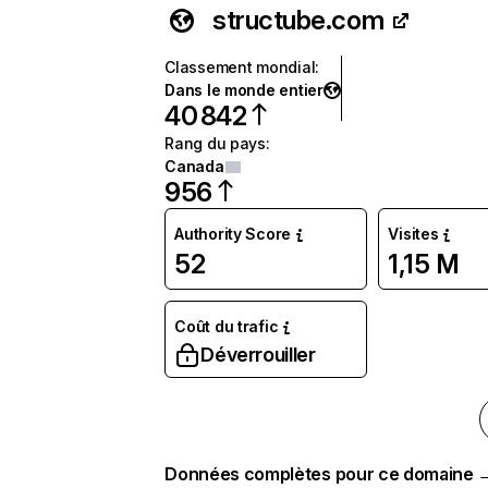
structube.com
Classement mondial
:
Dans le monde entier
40 842
Rang du pays
:
Canada
956
Authority Score
Visites
52
1,15 M
Coût du trafic
Déverrouiller
Données complètes pour ce domaine 