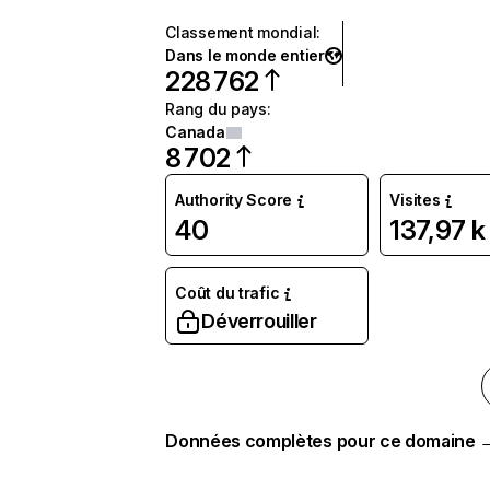
Classement mondial
:
Dans le monde entier
228 762
Rang du pays
:
Canada
8 702
Authority Score
Visites
40
137,97 k
Coût du trafic
Déverrouiller
Données complètes pour ce domaine 