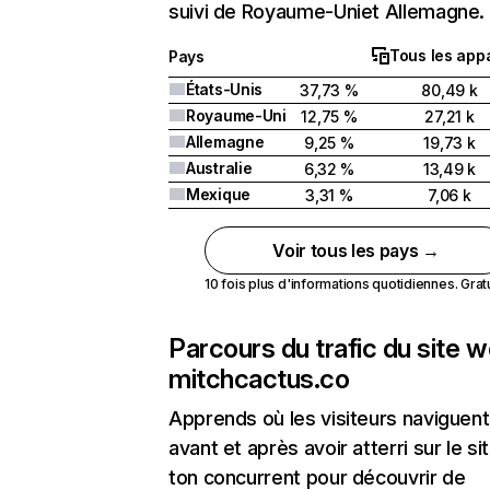
suivi de Royaume-Uniet Allemagne.
Tous les appa
Pays
États-Unis
37,73 %
80,49 k
Royaume-Uni
12,75 %
27,21 k
Allemagne
9,25 %
19,73 k
Australie
6,32 %
13,49 k
Mexique
3,31 %
7,06 k
Voir tous les pays →
10 fois plus d'informations quotidiennes. Gratui
Parcours du trafic du site 
mitchcactus.co
Apprends où les visiteurs naviguent
avant et après avoir atterri sur le si
ton concurrent pour découvrir de