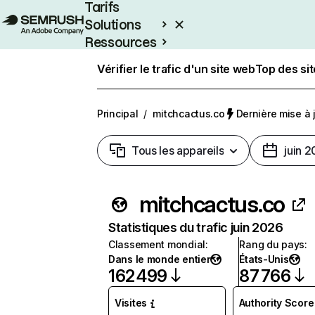
Tarifs
Solutions
Ressources
Entreprises
Vérifier le trafic d'un site web
Top des si
Principal
/
mitchcactus.co
Dernière mise à j
Tous les appareils
juin 
mitchcactus.co
Statistiques du trafic juin 2026
Classement mondial
:
Rang du pays
:
Dans le monde entier
États-Unis
162 499
87 766
Visites
Authority Score