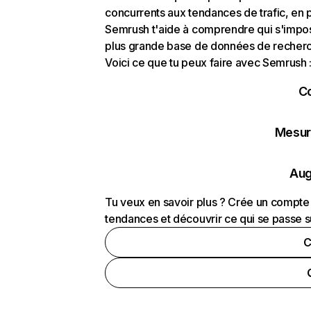
concurrents aux tendances de trafic, en pa
Semrush t'aide à comprendre qui s'impose
plus grande base de données de recherch
Voici ce que tu peux faire avec Semrush 
C
Mesure
Aug
Tu veux en savoir plus ? Crée un compte 
tendances et découvrir ce qui se passe s
C