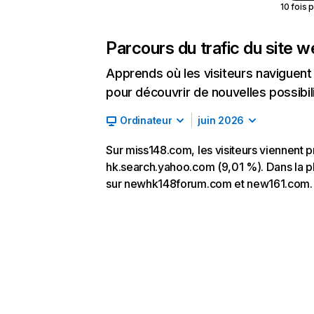
10 fois 
Parcours du trafic du site 
Apprends où les visiteurs naviguent a
pour découvrir de nouvelles possibilit
Ordinateur
juin 2026
Sur miss148.com, les visiteurs viennent pr
hk.search.yahoo.com (9,01 %). Dans la plu
sur newhk148forum.com et new161.com.