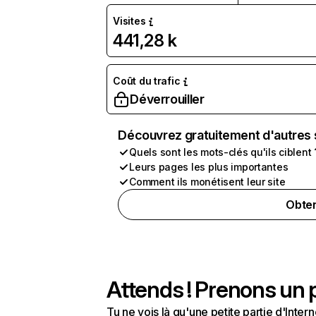
Visites
441,28 k
Coût du trafic
Déverrouiller
Découvrez gratuitement d'autres 
Quels sont les mots-clés qu'ils ciblent 
Leurs pages les plus importantes
Comment ils monétisent leur site
Obten
Attends ! Prenons un p
Tu ne vois là qu'une petite partie d'Int