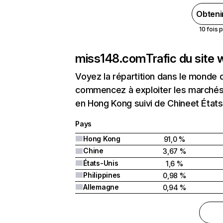
Obteni
10 fois 
miss148.com
Trafic du site
Voyez la répartition dans le monde 
commencez à exploiter les marchés 
en Hong Kong suivi de Chineet États
Pays
Hong Kong
91,0 %
Chine
3,67 %
États-Unis
1,6 %
Philippines
0,98 %
Allemagne
0,94 %