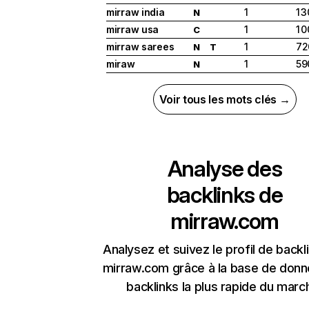
mirraw india
1
1 
N
mirraw usa
1
1 
C
mirraw sarees
1
72
N
T
miraw
1
59
N
Voir tous les mots clés →
Analyse des
backlinks de
mirraw.com
Analysez et suivez le profil de backl
mirraw.com grâce à la base de don
backlinks la plus rapide du marc