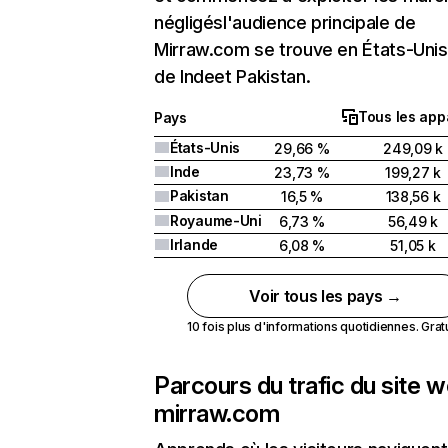
négligésl'audience principale de
Mirraw.com se trouve en États-Unis 
de Indeet Pakistan.
Tous les app
Pays
États-Unis
29,66 %
249,09 k
Inde
23,73 %
199,27 k
Pakistan
16,5 %
138,56 k
Royaume-Uni
6,73 %
56,49 k
Irlande
6,08 %
51,05 k
Voir tous les pays →
10 fois plus d'informations quotidiennes. Gratui
Parcours du trafic du site 
mirraw.com