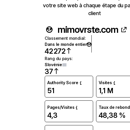
votre site web à chaque étape du p
client
mimovrste.com
Classement mondial
:
Dans le monde entier
42 272
Rang du pays
:
Slovénie
37
Authority Score
Visites
51
1,1 M
Pages/Visites
Taux de rebond
4,3
48,38 %