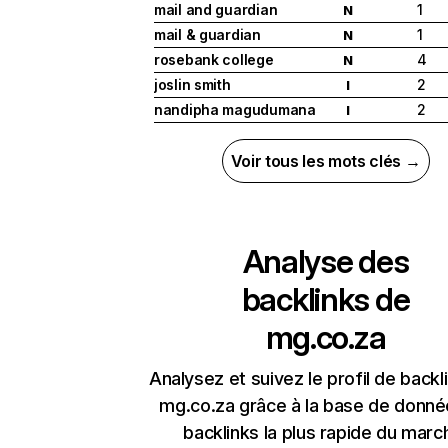
mail and guardian
1
N
mail & guardian
1
N
rosebank college
4
N
joslin smith
2
I
nandipha magudumana
2
I
Voir tous les mots clés →
Analyse des
backlinks de
mg.co.za
Analysez et suivez le profil de backl
mg.co.za grâce à la base de donné
backlinks la plus rapide du marc