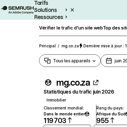
Tarifs
Solutions
Ressources
Entreprises
Vérifier le trafic d'un site web
Top des si
Principal
/
mg.co.za
Dernière mise à jour : 1
Tous les appareils
juin 
mg.co.za
Statistiques du trafic juin 2026
Immobilier
Classement mondial
:
Rang du pays
:
Dans le monde entier
Afrique du Sud
119 703
955