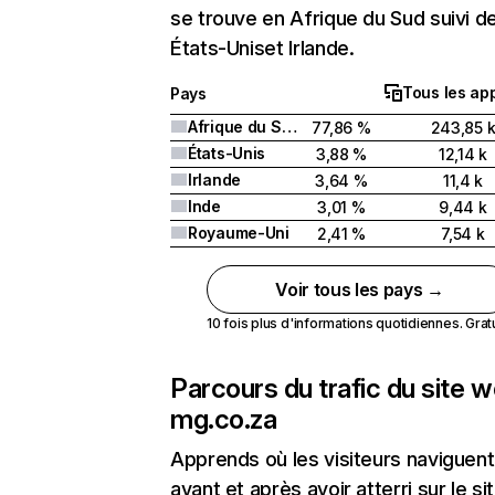
se trouve en Afrique du Sud suivi d
États-Uniset Irlande.
Tous les app
Pays
Afrique du Sud
77,86 %
243,85 
États-Unis
3,88 %
12,14 k
Irlande
3,64 %
11,4 k
Inde
3,01 %
9,44 k
Royaume-Uni
2,41 %
7,54 k
Voir tous les pays →
10 fois plus d'informations quotidiennes. Gratui
Parcours du trafic du site 
mg.co.za
Apprends où les visiteurs naviguent
avant et après avoir atterri sur le si