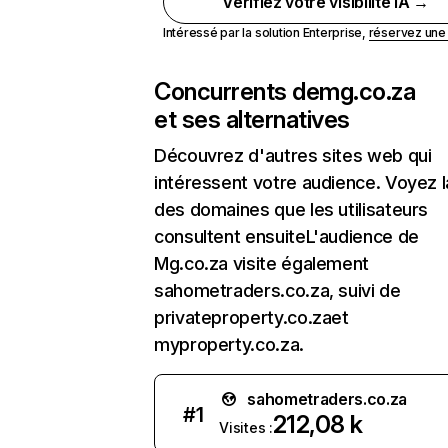
Vérifiez votre visibilité IA →
Intéressé par la solution Enterprise,
réservez un
Concurrents de
mg.co.za
et ses alternatives
Découvrez d'autres sites web qui
intéressent votre audience. Voyez la
des domaines que les utilisateurs
consultent ensuiteL'audience de
Mg.co.za visite également
sahometraders.co.za, suivi de
privateproperty.co.zaet
myproperty.co.za.
sahometraders.co.za
#
1
212,08 k
Visites :