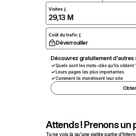
Visites
29,13 M
Coût du trafic
Déverrouiller
Découvrez gratuitement d'autres 
Quels sont les mots-clés qu'ils ciblent 
Leurs pages les plus importantes
Comment ils monétisent leur site
Obten
Attends ! Prenons un p
Tu ne vois là qu'une petite partie d'Int