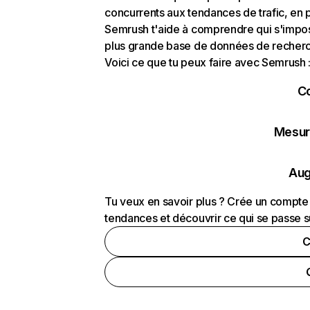
concurrents aux tendances de trafic, en pa
Semrush t'aide à comprendre qui s'impose
plus grande base de données de recherch
Voici ce que tu peux faire avec Semrush 
C
Mesure
Aug
Tu veux en savoir plus ? Crée un compte 
tendances et découvrir ce qui se passe s
C