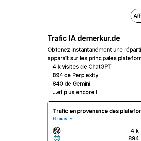
Aff
Trafic IA de
merkur.de
Obtenez instantanément une réparti
apparaît sur les principales platefor
4 k visites de ChatGPT
894 de Perplexity
840 de Gemini
...et plus encore !
Trafic en provenance des platefor
6 mois
4 k
894