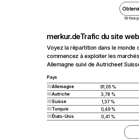
Obteni
10 fois 
merkur.de
Trafic du site we
Voyez la répartition dans le monde 
commencez à exploiter les marchés 
Allemagne suivi de Autricheet Suiss
Pays
Allemagne
91,05 %
Autriche
3,78 %
Suisse
1,37 %
Turquie
0,49 %
États-Unis
0,41 %