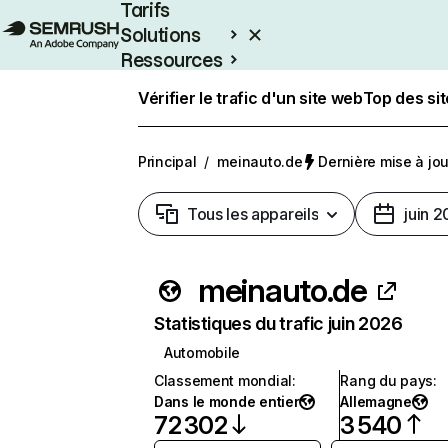
Tarifs
Solutions
Ressources
Entreprises
Vérifier le trafic d'un site web
Top des si
Principal
/
meinauto.de
Dernière mise à jour
Tous les appareils
juin 
meinauto.de
Statistiques du trafic juin 2026
Automobile
Classement mondial
:
Rang du pays
:
Dans le monde entier
Allemagne
72 302
3 540