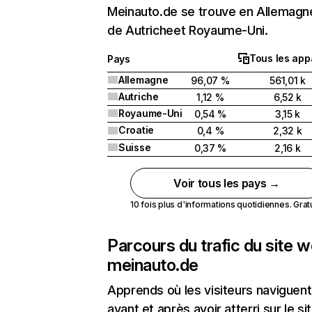
Meinauto.de se trouve en Allemagne
de Autricheet Royaume-Uni.
Tous les app
Pays
Allemagne
96,07 %
561,01 k
Autriche
1,12 %
6,52 k
Royaume-Uni
0,54 %
3,15 k
Croatie
0,4 %
2,32 k
Suisse
0,37 %
2,16 k
Voir tous les pays →
10 fois plus d'informations quotidiennes. Gratui
Parcours du trafic du site 
meinauto.de
Apprends où les visiteurs naviguent
avant et après avoir atterri sur le si