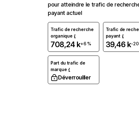
pour atteindre le trafic de recherch
payant actuel
Trafic de recherche
Trafic de rech
organique
payant
708,24 k
39,46 k
+6 %
-20
Part du trafic de
marque
Déverrouiller