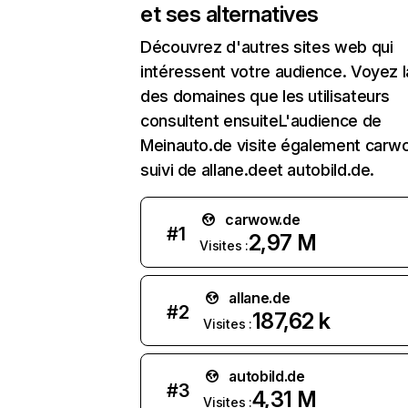
et ses alternatives
Découvrez d'autres sites web qui
intéressent votre audience. Voyez la
des domaines que les utilisateurs
consultent ensuiteL'audience de
Meinauto.de visite également carw
suivi de allane.deet autobild.de.
carwow.de
#
1
2,97 M
Visites :
allane.de
#
2
187,62 k
Visites :
autobild.de
#
3
4,31 M
Visites :