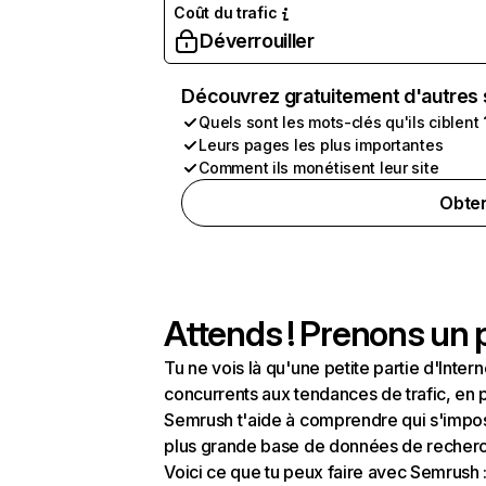
Coût du trafic
Déverrouiller
Découvrez gratuitement d'autres 
Quels sont les mots-clés qu'ils ciblent 
Leurs pages les plus importantes
Comment ils monétisent leur site
Obten
Attends ! Prenons un p
Tu ne vois là qu'une petite partie d'Int
concurrents aux tendances de trafic, en pa
Semrush t'aide à comprendre qui s'impose
plus grande base de données de recherch
Voici ce que tu peux faire avec Semrush 