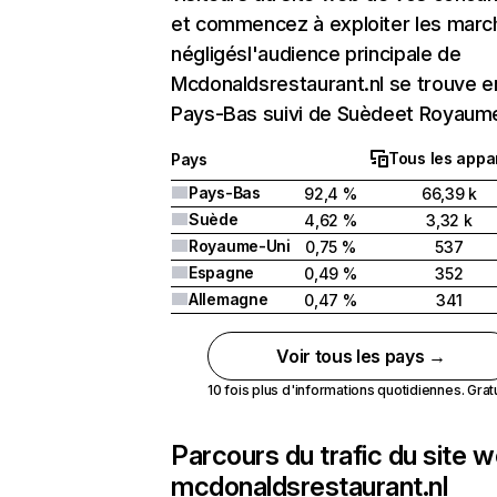
et commencez à exploiter les marc
négligésl'audience principale de
Mcdonaldsrestaurant.nl se trouve e
Pays-Bas suivi de Suèdeet Royaume
Tous les appar
Pays
Pays-Bas
92,4 %
66,39 k
Suède
4,62 %
3,32 k
Royaume-Uni
0,75 %
537
Espagne
0,49 %
352
Allemagne
0,47 %
341
Voir tous les pays →
10 fois plus d'informations quotidiennes. Gratui
Parcours du trafic du site 
mcdonaldsrestaurant.nl