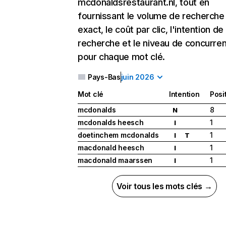
mcdonaldsrestaurant.nl, tout en
fournissant le volume de recherche
exact, le coût par clic, l'intention de
recherche et le niveau de concurre
pour chaque mot clé.
Pays-Bas
juin 2026
Mot clé
Intention
Posi
mcdonalds
8
N
mcdonalds heesch
1
I
doetinchem mcdonalds
1
I
T
macdonald heesch
1
I
macdonald maarssen
1
I
Voir tous les mots clés →