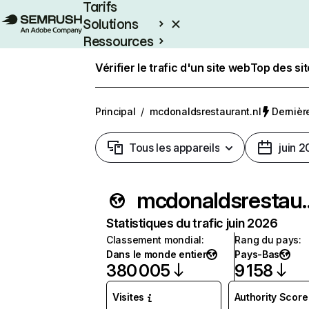
Tarifs
Solutions
Ressources
Entreprises
Vérifier le trafic d'un site web
Top des si
Principal
/
mcdonaldsrestaurant.nl
Dernière
Tous les appareils
juin 
mcdonaldsr
Statistiques du trafic juin 2026
Classement mondial
:
Rang du pays
:
Dans le monde entier
Pays-Bas
380 005
9 158
Visites
Authority Score