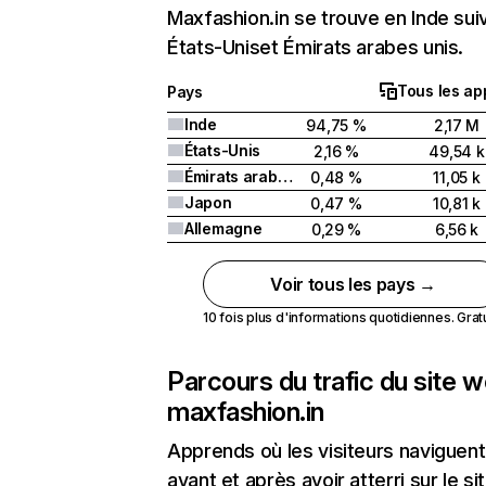
Maxfashion.in se trouve en Inde suiv
États-Uniset Émirats arabes unis.
Tous les ap
Pays
Inde
94,75 %
2,17 M
États-Unis
2,16 %
49,54 k
Émirats arabes unis
0,48 %
11,05 k
Japon
0,47 %
10,81 k
Allemagne
0,29 %
6,56 k
Voir tous les pays →
10 fois plus d'informations quotidiennes. Gratui
Parcours du trafic du site 
maxfashion.in
Apprends où les visiteurs naviguent
avant et après avoir atterri sur le si