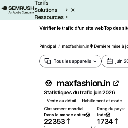
Tarifs
Solutions
Ressources
Entreprises
Vérifier le trafic d'un site web
Top des si
Principal
/
maxfashion.in
Dernière mise à jo
Tous les appareils
juin 
maxfashion.in
Statistiques du trafic juin 2026
Vente au détail
Habillement et mode
Classement mondial
:
Rang du pays
:
Dans le monde entier
Inde
22 353
1 734