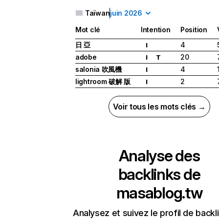
Taïwan
juin 2026
Mot clé
Intention
Position
日 亞
4
I
adobe
20
I
T
salonia 吹風機
4
I
lightroom 破解 版
2
I
Voir tous les mots clés →
Analyse des
backlinks de
masablog.tw
Analysez et suivez le profil de backl