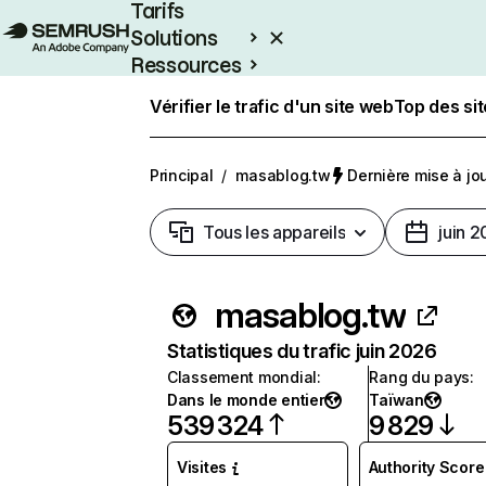
Tarifs
Solutions
Ressources
Entreprises
Vérifier le trafic d'un site web
Top des si
Principal
/
masablog.tw
Dernière mise à jour
Tous les appareils
juin 
masablog.tw
Statistiques du trafic juin 2026
Classement mondial
:
Rang du pays
:
Dans le monde entier
Taïwan
539 324
9 829
Visites
Authority Score