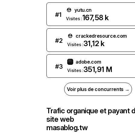
yutu.cn
#
1
167,58 k
Visites :
crackedresource.com
#
2
31,12 k
Visites :
adobe.com
#
3
351,91 M
Visites :
Voir plus de concurrents →
Trafic organique et payant 
site web
masablog.tw