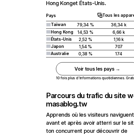
Hong Konget États-Unis.
Tous les appare
Pays
Taïwan
79,34 %
36,34 k
Hong Kong
14,53 %
6,66 k
États-Unis
2,52 %
1,16 k
Japon
1,54 %
707
Australie
0,38 %
174
Voir tous les pays →
10 fois plus d'informations quotidiennes. Gratui
Parcours du trafic du site 
masablog.tw
Apprends où les visiteurs naviguent
avant et après avoir atterri sur le si
ton concurrent pour découvrir de