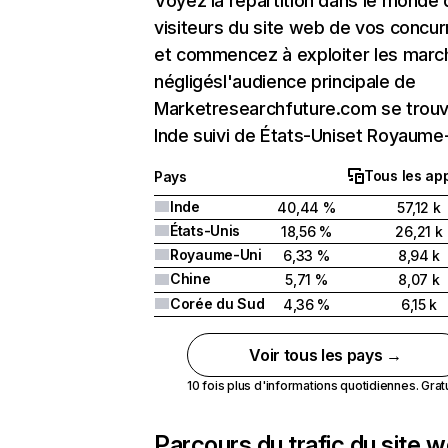
Voyez la répartition dans le monde
visiteurs du site web de vos concur
et commencez à exploiter les marc
négligésl'audience principale de
Marketresearchfuture.com se trou
Inde suivi de États-Uniset Royaume-
Tous les app
Pays
Inde
40,44 %
57,12 k
États-Unis
18,56 %
26,21 k
Royaume-Uni
6,33 %
8,94 k
Chine
5,71 %
8,07 k
Corée du Sud
4,36 %
6,15 k
Voir tous les pays →
10 fois plus d'informations quotidiennes. Gratui
Parcours du trafic du site 