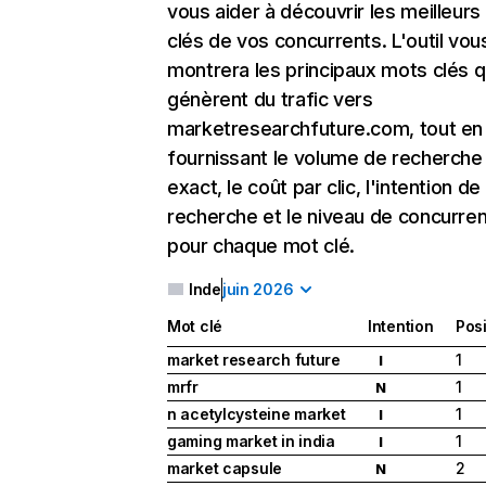
vous aider à découvrir les meilleur
clés de vos concurrents. L'outil vou
montrera les principaux mots clés q
génèrent du trafic vers
marketresearchfuture.com, tout en
fournissant le volume de recherche
exact, le coût par clic, l'intention de
recherche et le niveau de concurre
pour chaque mot clé.
Inde
juin 2026
Mot clé
Intention
Posi
market research future
1
I
mrfr
1
N
n acetylcysteine market
1
I
gaming market in india
1
I
market capsule
2
N