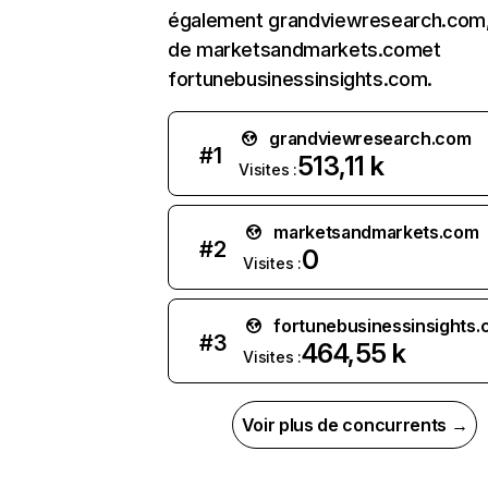
également grandviewresearch.com, 
de marketsandmarkets.comet
fortunebusinessinsights.com.
grandviewresearch.com
#
1
513,11 k
Visites :
marketsandmarkets.com
#
2
0
Visites :
fortunebusinessinsights
#
3
464,55 k
Visites :
Voir plus de concurrents →