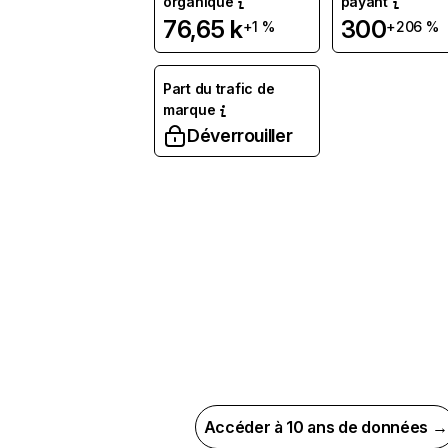
organique
payant
76,65 k
300
+1 %
+206 %
Part du trafic de
marque
Déverrouiller
Accéder à 10 ans de données →