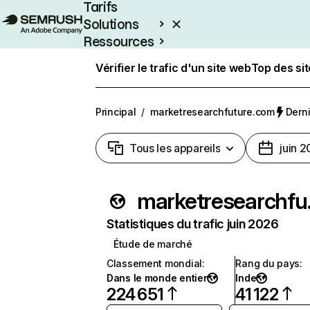
Tarifs
Solutions
Ressources
Entreprises
Vérifier le trafic d'un site web
Top des si
Principal
/
marketresearchfuture.com
Derni
Tous les appareils
juin 
marke
Statistiques du trafic juin 2026
Étude de marché
Classement mondial
:
Rang du pays
:
Dans le monde entier
Inde
224 651
41 122