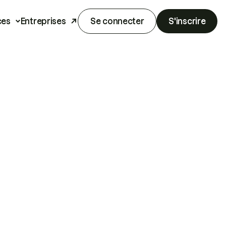
ces
Entreprises
Se connecter
S'inscrire