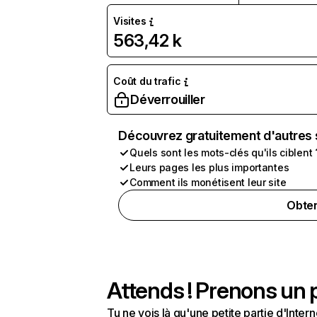
Visites
563,42 k
Coût du trafic
Déverrouiller
Découvrez gratuitement d'autres 
Quels sont les mots-clés qu'ils ciblent 
Leurs pages les plus importantes
Comment ils monétisent leur site
Obten
Attends ! Prenons un p
Tu ne vois là qu'une petite partie d'Int