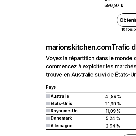
596,97 k
Obteni
10 fois 
marionskitchen.com
Trafic 
Voyez la répartition dans le monde 
commencez à exploiter les marchés 
trouve en Australie suivi de États-
Pays
Australie
41,89 %
États-Unis
21,99 %
Royaume-Uni
11,09 %
Danemark
5,24 %
Allemagne
2,94 %