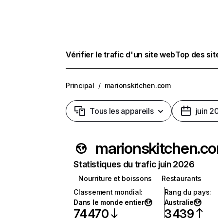
Vérifier le trafic d'un site web
Top des si
Principal
/
marionskitchen.com
Tous les appareils
juin 2
marionskitchen.c
Statistiques du trafic juin 2026
Nourriture et boissons
Restaurants
Classement mondial
:
Rang du pays
:
Dans le monde entier
Australie
74 470
3 439