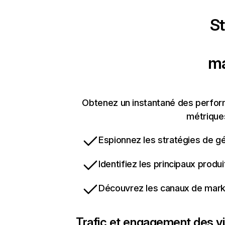
St
ma
Obtenez un instantané des perform
métriques
Espionnez les stratégies de gé
Identifiez les principaux produ
Découvrez les canaux de marke
Trafic et engagement des vi