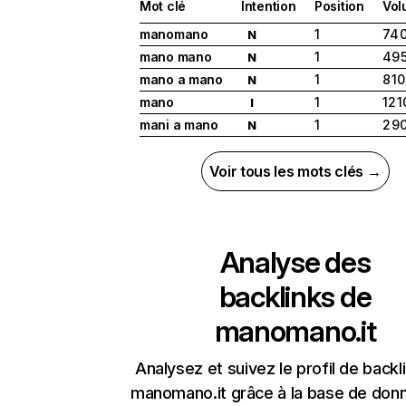
Mot clé
Intention
Position
Vol
manomano
1
74 
N
mano mano
1
49 
N
mano a mano
1
8 1
N
mano
1
12 
I
mani a mano
1
2 9
N
Voir tous les mots clés →
Analyse des
backlinks de
manomano.it
Analysez et suivez le profil de backl
manomano.it grâce à la base de don