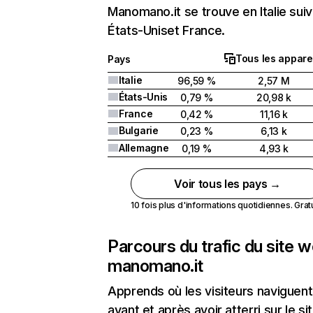
Manomano.it se trouve en Italie suiv
États-Uniset France.
Tous les appare
Pays
Italie
96,59 %
2,57 M
États-Unis
0,79 %
20,98 k
France
0,42 %
11,16 k
Bulgarie
0,23 %
6,13 k
Allemagne
0,19 %
4,93 k
Voir tous les pays →
10 fois plus d'informations quotidiennes. Gratui
Parcours du trafic du site 
manomano.it
Apprends où les visiteurs naviguent
avant et après avoir atterri sur le si