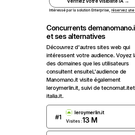
Vérifiez votre visibilité IA →
Intéressé par la solution Enterprise,
réservez un
Concurrents de
manomano.i
et ses alternatives
Découvrez d'autres sites web qui
intéressent votre audience. Voyez la
des domaines que les utilisateurs
consultent ensuiteL'audience de
Manomano.it visite également
leroymerlin.it, suivi de tecnomat.itet
italia.it.
leroymerlin.it
#
1
13 M
Visites :