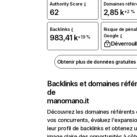
Authority Score
Domaines référ
62
2,85 k
+2 %
Backlinks
Risque de pénal
Google
983,41 k
+19 %
Déverrouil
Obtenir plus de données gratuite
Backlinks et domaines réfé
de
manomano.it
Découvrez les domaines référents
vos concurrents, évaluez l'expansi
leur profil de backlinks et obtenez 
image claire des opportunités à côt