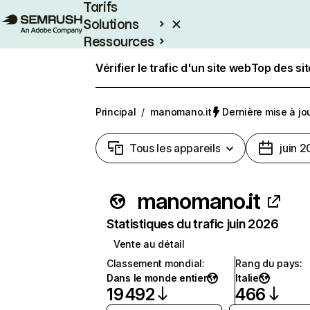
Tarifs
Solutions
Ressources
Entreprises
Vérifier le trafic d'un site web
Top des si
Principal
/
manomano.it
Dernière mise à jour
Tous les appareils
juin 
manomano.it
Statistiques du trafic juin 2026
Vente au détail
Classement mondial
:
Rang du pays
:
Dans le monde entier
Italie
19 492
466