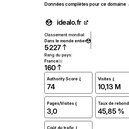
Données complètes pour ce domaine
idealo.fr
Classement mondial
:
Dans le monde entier
5 227
Rang du pays
:
France
160
Authority Score
Visites
74
10,13 M
Pages/Visites
Taux de rebond
3,0
45,85 %
Coût du trafic