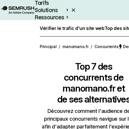
Tarifs
Solutions
Ressources
Entreprises
Vérifier le trafic d'un site web
Top des si
Principal
/
manomano.fr
/
Concurrents
Der
Top 7 des
concurrents de
manomano.fr et
de ses alternative
Découvrez comment l'audience d
principaux concurrents navigue sur 
afin d'adapter parfaitement l'expéri