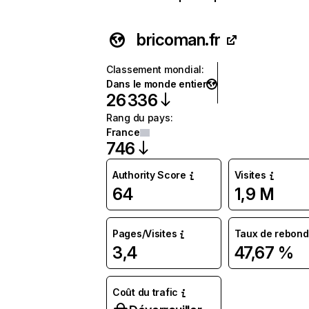
bricoman.fr
Classement mondial
:
Dans le monde entier
26 336
Rang du pays
:
France
746
Authority Score
Visites
64
1,9 M
Pages/Visites
Taux de rebond
3,4
47,67 %
Coût du trafic