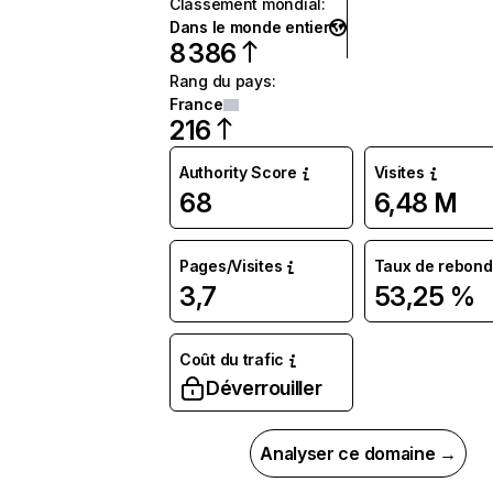
Classement mondial
:
Dans le monde entier
8 386
Rang du pays
:
France
216
Authority Score
Visites
68
6,48 M
Pages/Visites
Taux de rebond
3,7
53,25 %
Coût du trafic
Déverrouiller
Analyser ce domaine →