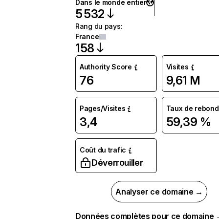
Dans le monde entier
5 532
Rang du pays
:
France
158
Authority Score
Visites
76
9,61 M
Pages/Visites
Taux de rebond
3,4
59,39 %
Coût du trafic
Déverrouiller
Analyser ce domaine →
Données complètes pour ce domaine