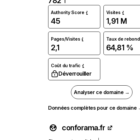
782
Authority Score
Visites
45
1,91 M
Pages/Visites
Taux de rebond
2,1
64,81 %
Coût du trafic
Déverrouiller
Analyser ce domaine →
Données complètes pour ce domaine
conforama.fr