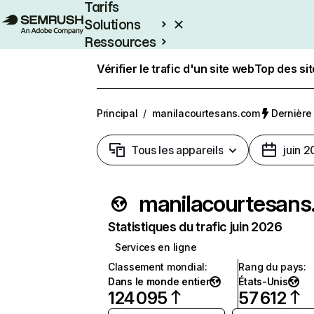
Tarifs
Solutions
Ressources
Entreprises
Vérifier le trafic d'un site web
Top des si
Principal
/
manilacourtesans.com
Dernière 
Tous les appareils
juin 
mani
Statistiques du trafic juin 2026
Services en ligne
Classement mondial
:
Rang du pays
:
Dans le monde entier
États-Unis
124 095
57 612