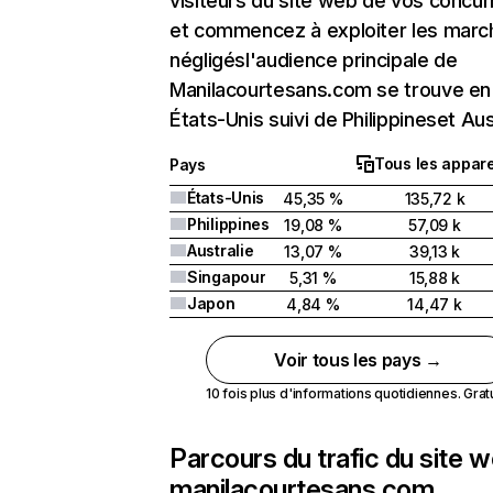
visiteurs du site web de vos concur
et commencez à exploiter les marc
négligésl'audience principale de
Manilacourtesans.com se trouve en
États-Unis suivi de Philippineset Aus
Tous les appare
Pays
États-Unis
45,35 %
135,72 k
Philippines
19,08 %
57,09 k
Australie
13,07 %
39,13 k
Singapour
5,31 %
15,88 k
Japon
4,84 %
14,47 k
Voir tous les pays →
10 fois plus d'informations quotidiennes. Gratui
Parcours du trafic du site 
manilacourtesans.com