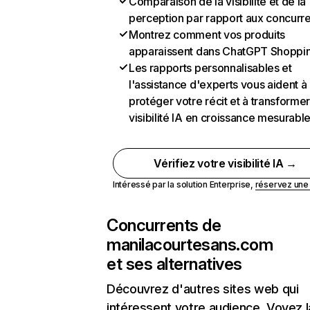
Comparaison de la visibilité et de la
perception par rapport aux concurr
Montrez comment vos produits
apparaissent dans ChatGPT Shoppi
Les rapports personnalisables et
l'assistance d'experts vous aident à
protéger votre récit et à transformer
visibilité IA en croissance mesurabl
Vérifiez votre visibilité IA →
Intéressé par la solution Enterprise,
réservez un
Concurrents de
manilacourtesans.com
et ses alternatives
Découvrez d'autres sites web qui
intéressent votre audience. Voyez la