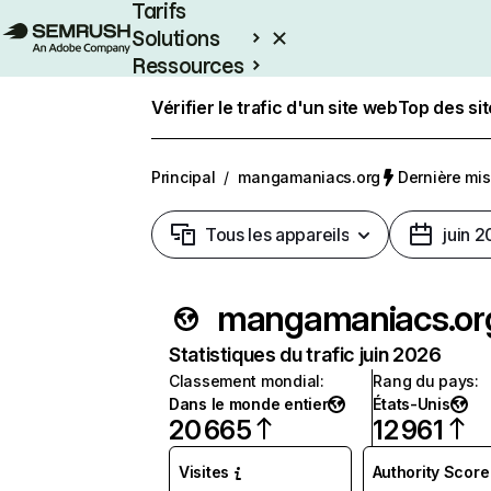
Tarifs
Solutions
Ressources
Entreprises
Vérifier le trafic d'un site web
Top des si
Principal
/
mangamaniacs.org
Dernière mise
Tous les appareils
juin 
mangamaniacs.or
Statistiques du trafic juin 2026
Classement mondial
:
Rang du pays
:
Dans le monde entier
États-Unis
20 665
12 961
Visites
Authority Score