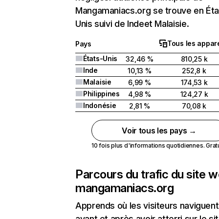
Mangamaniacs.org se trouve en Éta
Unis suivi de Indeet Malaisie.
Tous les appare
Pays
États-Unis
32,46 %
810,25 k
Inde
10,13 %
252,8 k
Malaisie
6,99 %
174,53 k
Philippines
4,98 %
124,27 k
Indonésie
2,81 %
70,08 k
Voir tous les pays →
10 fois plus d'informations quotidiennes. Gratui
Parcours du trafic du site 
mangamaniacs.org
Apprends où les visiteurs naviguent
avant et après avoir atterri sur le si