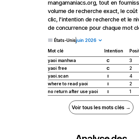
mangamaniacs.org, tout en fourniss
volume de recherche exact, le coût
clic, l'intention de recherche et le n
de concurrence pour chaque mot cl
États-Unis
juin 2026
Mot clé
Intention
Posi
yaoi manhwa
3
C
yaoi free
2
C
yaoi.scan
4
I
where to read yaoi
2
I
no return after use yaoi
1
I
Voir tous les mots clés →
Analyse des