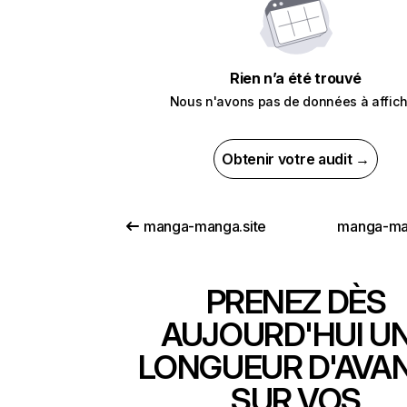
Rien n’a été trouvé
Nous n'avons pas de données à affich
Obtenir votre audit →
manga-manga.site
manga-ma
PRENEZ DÈS
AUJOURD'HUI U
LONGUEUR D'AVA
SUR VOS