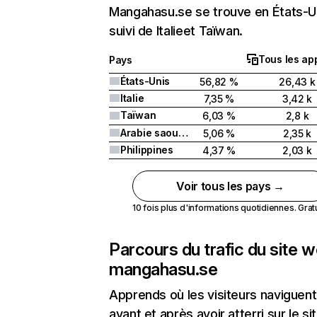
Mangahasu.se se trouve en États-U
suivi de Italieet Taïwan.
Tous les ap
Pays
États-Unis
56,82 %
26,43 k
Italie
7,35 %
3,42 k
Taïwan
6,03 %
2,8 k
Arabie saoudite
5,06 %
2,35 k
Philippines
4,37 %
2,03 k
Voir tous les pays →
10 fois plus d'informations quotidiennes. Gratui
Parcours du trafic du site 
mangahasu.se
Apprends où les visiteurs naviguent
avant et après avoir atterri sur le si