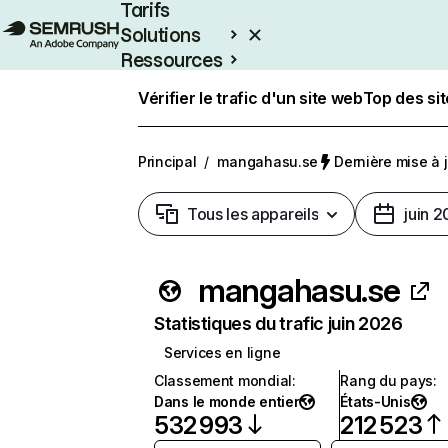
Tarifs
Solutions
Ressources
Entreprises
Vérifier le trafic d'un site web
Top des si
Principal
/
mangahasu.se
Dernière mise à jo
Tous les appareils
juin 
mangahasu.se
Statistiques du trafic juin 2026
Services en ligne
Classement mondial
:
Rang du pays
:
Dans le monde entier
États-Unis
532 993
212 523