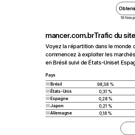
Obteni
10 fois 
mancer.com.br
Trafic du si
Voyez la répartition dans le monde 
commencez à exploiter les marchés 
en Brésil suivi de États-Uniset Espa
Pays
Brésil
98,38 %
États-Unis
0,31 %
Espagne
0,28 %
Japon
0,21 %
Allemagne
0,18 %