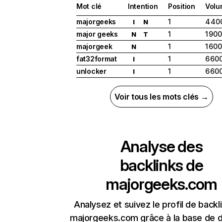
Mot clé
Intention
Position
Volu
majorgeeks
1
4 40
I
N
major geeks
1
1 900
N
T
majorgeek
1
1 600
N
fat32format
1
6 60
I
unlocker
1
6 60
I
Voir tous les mots clés →
Analyse des
backlinks de
majorgeeks.com
Analysez et suivez le profil de backl
majorgeeks.com grâce à la base de 