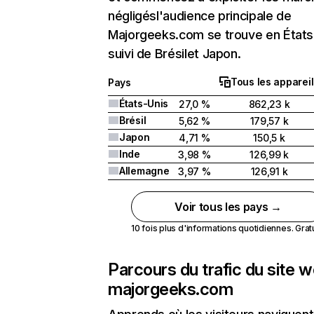
négligésl'audience principale de
Majorgeeks.com se trouve en États
suivi de Brésilet Japon.
Tous les appareil
Pays
États-Unis
27,0 %
862,23 k
Brésil
5,62 %
179,57 k
Japon
4,71 %
150,5 k
Inde
3,98 %
126,99 k
Allemagne
3,97 %
126,91 k
Voir tous les pays →
10 fois plus d'informations quotidiennes. Gratui
Parcours du trafic du site 
majorgeeks.com