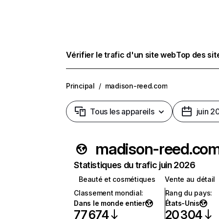
Vérifier le trafic d'un site web
Top des si
Principal
/
madison-reed.com
Tous les appareils
juin 2
madison-reed.co
Statistiques du trafic juin 2026
Beauté et cosmétiques
Vente au détail
Classement mondial
:
Rang du pays
:
Dans le monde entier
États-Unis
77 674
20 304