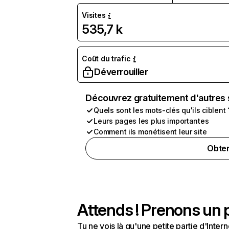
Visites
535,7 k
Coût du trafic
Déverrouiller
Découvrez gratuitement d'autres 
Quels sont les mots-clés qu'ils ciblent 
Leurs pages les plus importantes
Comment ils monétisent leur site
Obten
Attends ! Prenons un p
Tu ne vois là qu'une petite partie d'Int