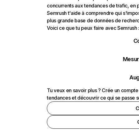
concurrents aux tendances de trafic, en pa
Semrush t'aide à comprendre qui s'impose
plus grande base de données de recherch
Voici ce que tu peux faire avec Semrush 
C
Mesure
Aug
Tu veux en savoir plus ? Crée un compte 
tendances et découvrir ce qui se passe s
C