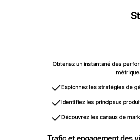
St
Obtenez un instantané des perfor
métriques
Espionnez les stratégies de gé
Identifiez les principaux produ
Découvrez les canaux de marke
Trafic et engagement des vi