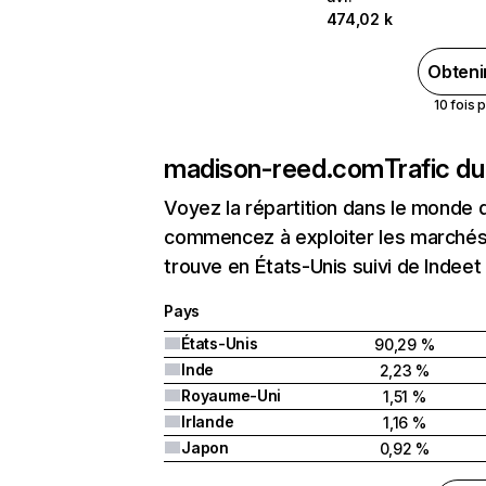
474,02 k
Obteni
10 fois 
madison-reed.com
Trafic d
Voyez la répartition dans le monde 
commencez à exploiter les marchés 
trouve en États-Unis suivi de Indee
Pays
États-Unis
90,29 %
Inde
2,23 %
Royaume-Uni
1,51 %
Irlande
1,16 %
Japon
0,92 %