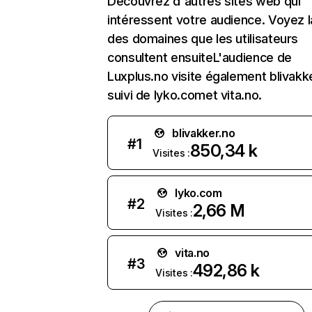
Découvrez d'autres sites web qui
intéressent votre audience. Voyez la
des domaines que les utilisateurs
consultent ensuiteL'audience de
Luxplus.no visite également blivakk
suivi de lyko.comet vita.no.
blivakker.no
#
1
850,34 k
Visites :
lyko.com
#
2
2,66 M
Visites :
vita.no
#
3
492,86 k
Visites :