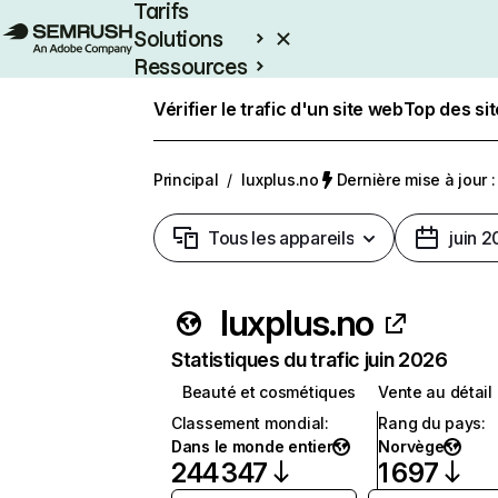
Tarifs
Solutions
Ressources
Entreprises
Vérifier le trafic d'un site web
Top des si
Principal
/
luxplus.no
Dernière mise à jour :
Tous les appareils
juin 
luxplus.no
Statistiques du trafic juin 2026
Beauté et cosmétiques
Vente au détail
Classement mondial
:
Rang du pays
:
Dans le monde entier
Norvège
244 347
1 697