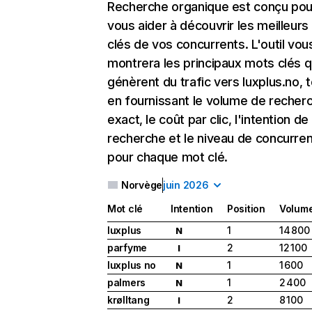
Recherche organique
est conçu pou
vous aider à découvrir les meilleur
clés de vos concurrents. L'outil vou
montrera les principaux mots clés q
génèrent du trafic vers luxplus.no, 
en fournissant le volume de recher
exact, le coût par clic, l'intention de
recherche et le niveau de concurre
pour chaque mot clé.
Norvège
juin 2026
Mot clé
Intention
Position
Volum
luxplus
1
14 800
N
parfyme
2
12 100
I
luxplus no
1
1 600
N
palmers
1
2 400
N
krølltang
2
8 100
I