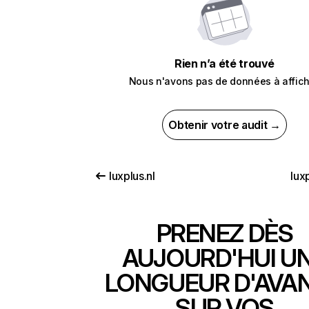
Rien n’a été trouvé
Nous n'avons pas de données à affich
Obtenir votre audit →
luxplus.nl
lux
PRENEZ DÈS
AUJOURD'HUI U
LONGUEUR D'AVA
SUR VOS