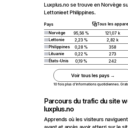
Luxplus.no se trouve en Norvège su
Lettonieet Philippines.
Tous les appare
Pays
Norvège
95,56 %
121,07 k
Lettonie
2,23 %
2,82 k
Philippines
0,28 %
358
Lituanie
0,22 %
273
États-Unis
0,19 %
242
Voir tous les pays →
10 fois plus d'informations quotidiennes. Gratui
Parcours du trafic du site 
luxplus.no
Apprends où les visiteurs naviguent
avant et après avoir atterri sur le si