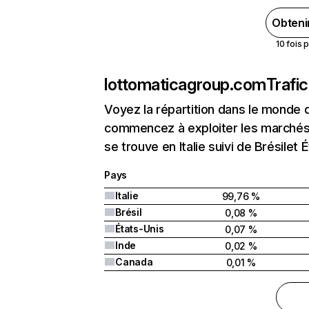
Obteni
10 fois 
lottomaticagroup.com
Trafi
Voyez la répartition dans le monde 
commencez à exploiter les marchés 
se trouve en Italie suivi de Brésilet 
Pays
Italie
99,76 %
Brésil
0,08 %
États-Unis
0,07 %
Inde
0,02 %
Canada
0,01 %