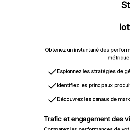
St
lo
Obtenez un instantané des performa
métriques
Espionnez les stratégies de gé
Identifiez les principaux produ
Découvrez les canaux de marke
Trafic et engagement des vi
Comparez les performances de votre