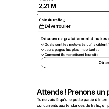
2,21 M
Coût du trafic
Déverrouiller
Découvrez gratuitement d'autres 
Quels sont les mots-clés qu'ils ciblent 
Leurs pages les plus importantes
Comment ils monétisent leur site
Obten
Attends ! Prenons un p
Tu ne vois là qu'une petite partie d'Int
concurrents aux tendances de trafic, en pa