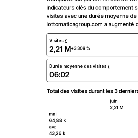
indicateurs clés du comportement su
visites avec une durée moyenne de l
lottomaticagroup.com a augmenté 
Visites
2,21 M
+3 308 %
Durée moyenne des visites
06:02
Total des visites durant les 3 dernie
juin
2,21 M
mai
64,88 k
avr.
43,26 k