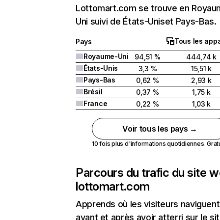
Lottomart.com se trouve en Royau
Uni suivi de États-Uniset Pays-Bas.
Tous les appa
Pays
Royaume-Uni
94,51 %
444,74 k
États-Unis
3,3 %
15,51 k
Pays-Bas
0,62 %
2,93 k
Brésil
0,37 %
1,75 k
France
0,22 %
1,03 k
Voir tous les pays →
10 fois plus d'informations quotidiennes. Gratui
Parcours du trafic du site 
lottomart.com
Apprends où les visiteurs naviguent
avant et après avoir atterri sur le si