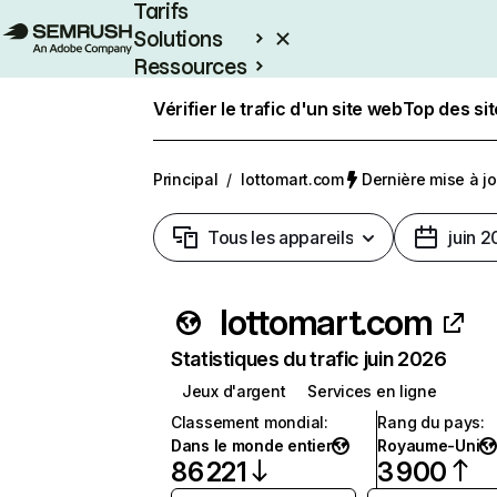
Tarifs
Solutions
Ressources
Entreprises
Vérifier le trafic d'un site web
Top des si
Principal
/
lottomart.com
Dernière mise à jou
Tous les appareils
juin 
lottomart.com
Statistiques du trafic juin 2026
Jeux d'argent
Services en ligne
Classement mondial
:
Rang du pays
:
Dans le monde entier
Royaume-Uni
86 221
3 900