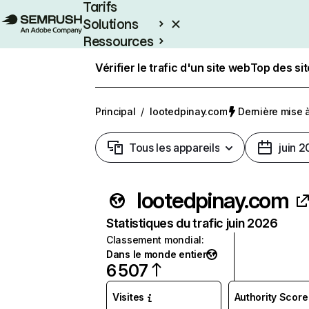
Tarifs
Solutions
Ressources
Entreprises
Vérifier le trafic d'un site web
Top des si
Principal
/
lootedpinay.com
Dernière mise à 
Tous les appareils
juin 
lootedpinay.com
Statistiques du trafic juin 2026
Classement mondial
:
Dans le monde entier
6 507
Visites
Authority Score