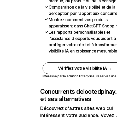
marque, du produit ou de la consign
Comparaison de la visibilité et de la
perception par rapport aux concurr
Montrez comment vos produits
apparaissent dans ChatGPT Shoppi
Les rapports personnalisables et
l'assistance d'experts vous aident à
protéger votre récit et à transformer
visibilité IA en croissance mesurabl
Vérifiez votre visibilité IA →
Intéressé par la solution Enterprise,
réservez un
Concurrents de
lootedpinay
et ses alternatives
Découvrez d'autres sites web qui
intéressent votre audience. Voyez la