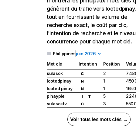
montrera les principaux mots clés q
génèrent du trafic vers lootedpinay
tout en fournissant le volume de
recherche exact, le coût par clic,
l'intention de recherche et le nivea
concurrence pour chaque mot clé.
Philippines
juin 2026
Mot clé
Intention
Position
Vol
sulasok
2
7 48
C
lootedpinay
1
450 
N
looted pinay
1
165 
N
pinaypie
5
2 24
I
T
sulasoktv
3
550 
C
Voir tous les mots clés →