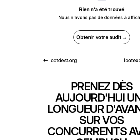
Rien n’a été trouvé
Nous n'avons pas de données à affich
Obtenir votre audit →
lootdest.org
lootex
PRENEZ DÈS
AUJOURD'HUI U
LONGUEUR D'AVA
SUR VOS
CONCURRENTS A