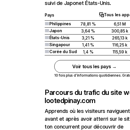
suivi de Japonet États-Unis.
Tous les app
Pays
Philippines
78,81 %
6,51 M
Japon
3,64 %
300,85 k
États-Unis
3,21 %
265,13 k
Singapour
1,41 %
116,25 k
Corée du Sud
1,4 %
115,59 k
Voir tous les pays →
10 fois plus d'informations quotidiennes. Gratui
Parcours du trafic du site 
lootedpinay.com
Apprends où les visiteurs naviguent
avant et après avoir atterri sur le si
ton concurrent pour découvrir de