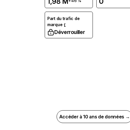
1,98 M
0
+46 %
Part du trafic de
marque
Déverrouiller
Accéder à 10 ans de données →