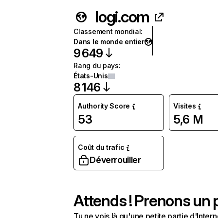
logi.com
Classement mondial
:
Dans le monde entier
9 649
Rang du pays
:
États-Unis
8 146
Authority Score
Visites
53
5,6 M
Coût du trafic
Déverrouiller
Attends ! Prenons un p
Tu ne vois là qu'une petite partie d'Int