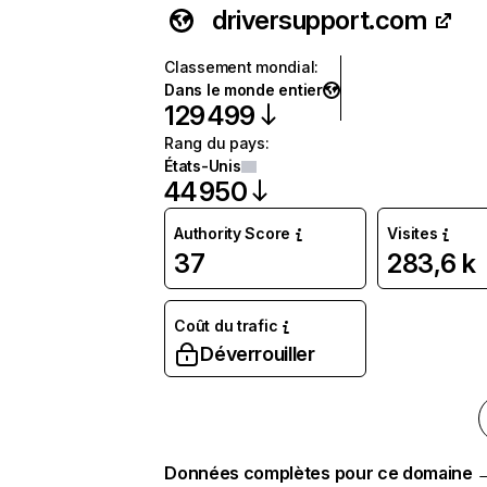
driversupport.com
Classement mondial
:
Dans le monde entier
129 499
Rang du pays
:
États-Unis
44 950
Authority Score
Visites
37
283,6 k
Coût du trafic
Déverrouiller
Données complètes pour ce domaine 