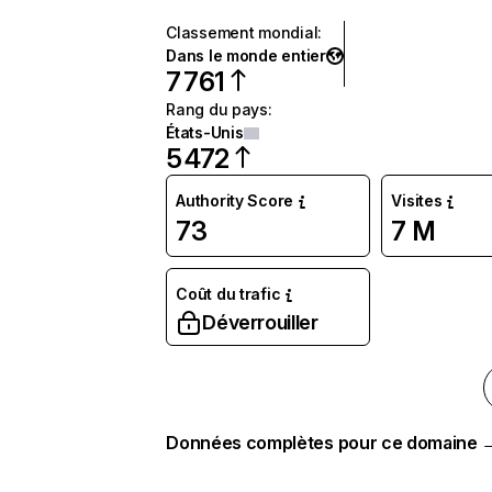
Classement mondial
:
Dans le monde entier
7 761
Rang du pays
:
États-Unis
5 472
Authority Score
Visites
73
7 M
Coût du trafic
Déverrouiller
Données complètes pour ce domaine 