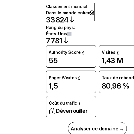
Classement mondial
:
Dans le monde entier
33 824
Rang du pays
:
États-Unis
7 781
Authority Score
Visites
55
1,43 M
Pages/Visites
Taux de rebond
1,5
80,96 %
Coût du trafic
Déverrouiller
Analyser ce domaine →