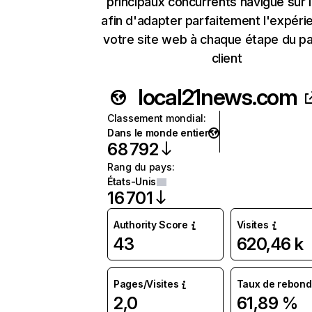
principaux concurrents navigue sur 
afin d'adapter parfaitement l'expéri
votre site web à chaque étape du p
client
local21news.com
Classement mondial
:
Dans le monde entier
68 792
Rang du pays
:
États-Unis
16 701
Authority Score
Visites
43
620,46 k
Pages/Visites
Taux de rebond
2,0
61,89 %