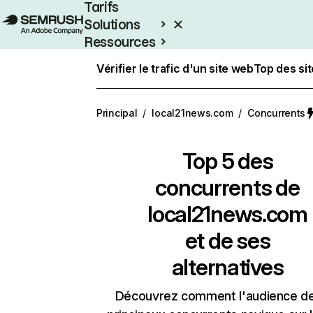
Tarifs
Solutions
Ressources
Entreprises
Vérifier le trafic d'un site web
Top des si
Principal
/
local21news.com
/
Concurrents
Top 5 des
concurrents de
local21news.com
et de ses
alternatives
Découvrez comment l'audience d