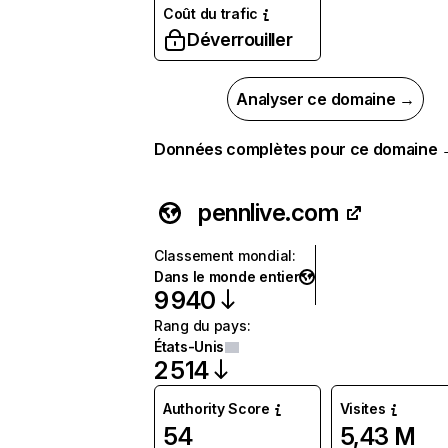
Coût du trafic
Déverrouiller
Analyser ce domaine →
Données complètes pour ce domaine
pennlive.com
Classement mondial
:
Dans le monde entier
9 940
Rang du pays
:
États-Unis
2 514
Authority Score
Visites
54
5,43 M