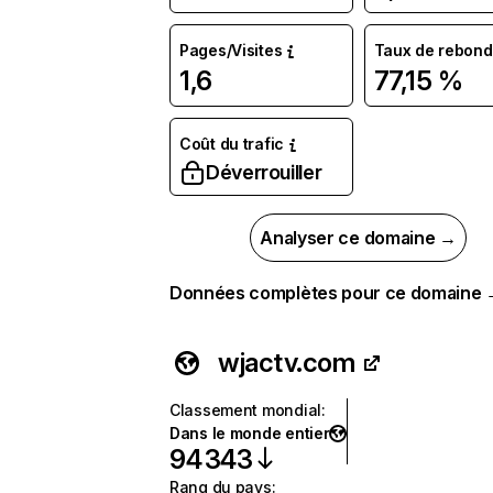
Pages/Visites
Taux de rebond
1,6
77,15 %
Coût du trafic
Déverrouiller
Analyser ce domaine →
Données complètes pour ce domaine
wjactv.com
Classement mondial
:
Dans le monde entier
94 343
Rang du pays
: