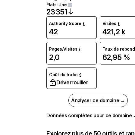
États-Unis
23 351
Authority Score
Visites
42
421,2 k
Pages/Visites
Taux de rebond
2,0
62,95 %
Coût du trafic
Déverrouiller
Analyser ce domaine →
Données complètes pour ce domaine
Explorez plus de 50 outils et ra