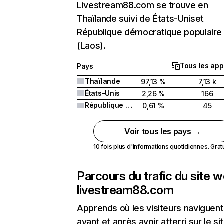
Livestream88.com se trouve en
Thaïlande suivi de États-Uniset
République démocratique populaire 
(Laos).
Tous les app
Pays
Thaïlande
97,13 %
7,13 k
États-Unis
2,26 %
166
République démocratique populaire lao (Laos)
0,61 %
45
Voir tous les pays →
10 fois plus d'informations quotidiennes. Gratui
Parcours du trafic du site 
livestream88.com
Apprends où les visiteurs naviguent
avant et après avoir atterri sur le si