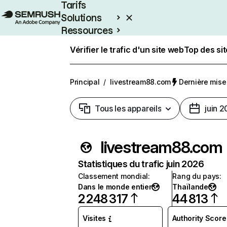
Tarifs
Solutions
Ressources
Entreprises
Vérifier le trafic d'un site web
Top des si
Principal
/
livestream88.com
Dernière mise à
Tous les appareils
juin 
livestream88.com
Statistiques du trafic juin 2026
Classement mondial
:
Rang du pays
:
Dans le monde entier
Thaïlande
2 248 317
44 813
Visites
Authority Score