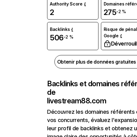
Authority Score
Domaines référ
2
275
-2 %
Backlinks
Risque de pénal
Google
506
-2 %
Déverrouil
Obtenir plus de données gratuite
Backlinks et domaines réfé
de
livestream88.com
Découvrez les domaines référents
vos concurrents, évaluez l'expansi
leur profil de backlinks et obtenez 
image claire des opportunités à côt