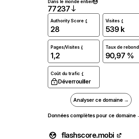
Dans le monde entier
77 237
Authority Score
Visites
28
539 k
Pages/Visites
Taux de rebond
1,2
90,97 %
Coût du trafic
Déverrouiller
Analyser ce domaine →
Données complètes pour ce domaine
flashscore.mobi