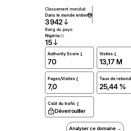
Classement mondial
:
Dans le monde entier
3 942
Rang du pays
:
Nigéria
15
Authority Score
Visites
70
13,17 M
Pages/Visites
Taux de rebond
7,0
25,44 %
Coût du trafic
Déverrouiller
Analyser ce domaine →