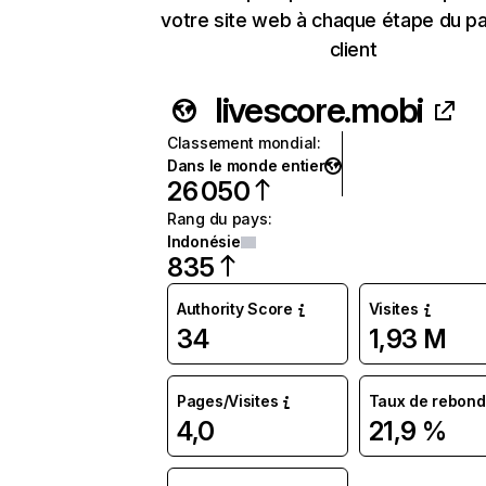
votre site web à chaque étape du p
client
livescore.mobi
Classement mondial
:
Dans le monde entier
26 050
Rang du pays
:
Indonésie
835
Authority Score
Visites
34
1,93 M
Pages/Visites
Taux de rebond
4,0
21,9 %