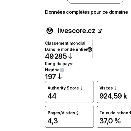
Données complètes pour ce domaine
livescore.cz
Classement mondial
:
Dans le monde entier
49 285
Rang du pays
:
Nigéria
197
Authority Score
Visites
44
924,59 k
Pages/Visites
Taux de rebond
4,3
37,0 %