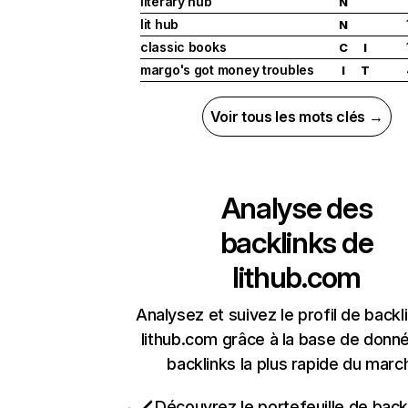
literary hub
N
lit hub
N
classic books
C
I
margo's got money troubles
I
T
Voir tous les mots clés →
Analyse des
backlinks de
lithub.com
Analysez et suivez le profil de backl
lithub.com grâce à la base de donn
backlinks la plus rapide du marc
Découvrez le portefeuille de backl