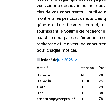
vous aider à découvrir les meilleur
clés de vos concurrents. L'outil vou
montrera les principaux mots clés q
génèrent du trafic vers litensi.id, to
fournissant le volume de recherche
exact, le coût par clic, l'intention de
recherche et le niveau de concurre
pour chaque mot clé.
Indonésie
juin 2026
Mot clé
Intention
Posi
lite login
20
N
lite log in
25
I
N
si otp
29
I
liten
38
I
zenpro http://zenpro.id/
78
I