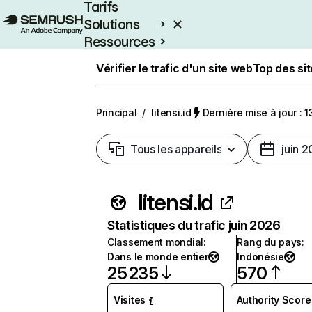
Tarifs
Solutions
Ressources
Entreprises
Vérifier le trafic d'un site web
Top des si
Principal
/
litensi.id
Dernière mise à jour : 1
Tous les appareils
juin 
litensi.id
Statistiques du trafic juin 2026
Classement mondial
:
Rang du pays
:
Dans le monde entier
Indonésie
25 235
570
Visites
Authority Score