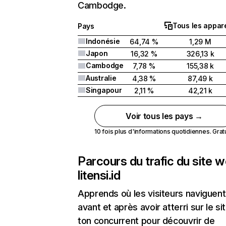
Cambodge.
Tous les appare
Pays
Indonésie
64,74 %
1,29 M
Japon
16,32 %
326,13 k
Cambodge
7,78 %
155,38 k
Australie
4,38 %
87,49 k
Singapour
2,11 %
42,21 k
Voir tous les pays →
10 fois plus d'informations quotidiennes. Gratui
Parcours du trafic du site 
litensi.id
Apprends où les visiteurs naviguent
avant et après avoir atterri sur le si
ton concurrent pour découvrir de