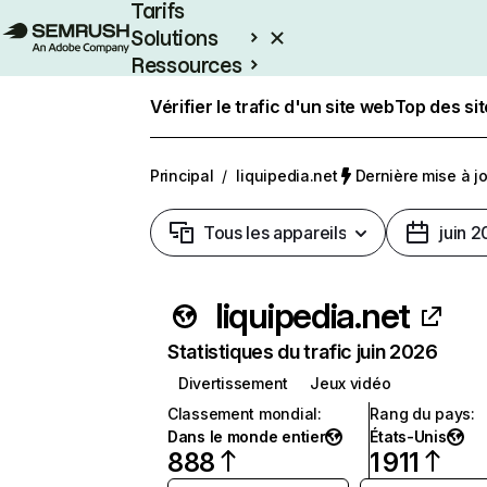
Tarifs
Solutions
Ressources
Entreprises
Vérifier le trafic d'un site web
Top des si
Principal
/
liquipedia.net
Dernière mise à jou
Tous les appareils
juin 
liquipedia.net
Statistiques du trafic juin 2026
Divertissement
Jeux vidéo
Classement mondial
:
Rang du pays
:
Dans le monde entier
États-Unis
888
1 911