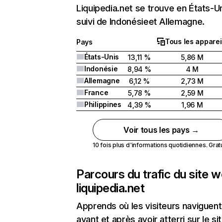
Liquipedia.net se trouve en États-U
suivi de Indonésieet Allemagne.
Tous les apparei
Pays
États-Unis
13,11 %
5,86 M
Indonésie
8,94 %
4 M
Allemagne
6,12 %
2,73 M
France
5,78 %
2,59 M
Philippines
4,39 %
1,96 M
Voir tous les pays →
10 fois plus d'informations quotidiennes. Gratui
Parcours du trafic du site 
liquipedia.net
Apprends où les visiteurs naviguent
avant et après avoir atterri sur le si