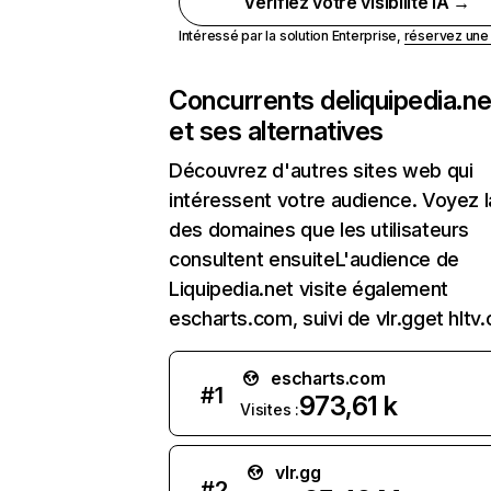
Vérifiez votre visibilité IA →
Intéressé par la solution Enterprise,
réservez un
Concurrents de
liquipedia.ne
et ses alternatives
Découvrez d'autres sites web qui
intéressent votre audience. Voyez la
des domaines que les utilisateurs
consultent ensuiteL'audience de
Liquipedia.net visite également
escharts.com, suivi de vlr.gget hltv.
escharts.com
#
1
973,61 k
Visites :
vlr.gg
#
2