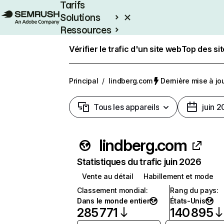
Tarifs
Solutions
Ressources
Entreprises
Vérifier le trafic d'un site web
Top des si
Principal
/
lindberg.com
Dernière mise à jour
Tous les appareils
juin 
lindberg.com
Statistiques du trafic juin 2026
Vente au détail
Habillement et mode
Classement mondial
:
Rang du pays
:
Dans le monde entier
États-Unis
285 771
140 895