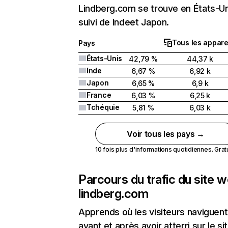
Lindberg.com se trouve en États-Un
suivi de Indeet Japon.
Tous les appare
Pays
États-Unis
42,79 %
44,37 k
Inde
6,67 %
6,92 k
Japon
6,65 %
6,9 k
France
6,03 %
6,25 k
Tchéquie
5,81 %
6,03 k
Voir tous les pays →
10 fois plus d'informations quotidiennes. Gratui
Parcours du trafic du site 
lindberg.com
Apprends où les visiteurs naviguent
avant et après avoir atterri sur le si