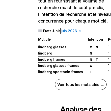
tout en fournissant le volume de
recherche exact, le coût par clic,
l'intention de recherche et le nivea
concurrence pour chaque mot clé.
États-Unis
juin 2026
Mot clé
Intention
P
lindberg glasses
1
C
N
lindberg
1
N
lindberg frames
1
N
T
lindberg glasses frames
1
C
lindberg spectacle frames
1
T
Voir tous les mots clés →
Analyse des