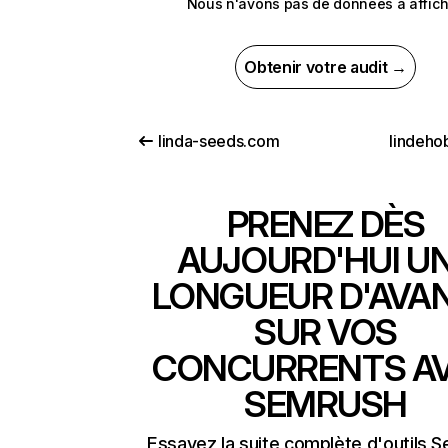
Nous n'avons pas de données à affich
Obtenir votre audit →
linda-seeds.com
lindeho
PRENEZ DÈS
AUJOURD'HUI U
LONGUEUR D'AVA
SUR VOS
CONCURRENTS A
SEMRUSH
Essayez la suite complète d'outils 