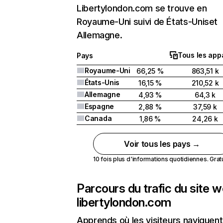
Libertylondon.com se trouve en
Royaume-Uni suivi de États-Uniset
Allemagne.
Tous les appa
Pays
Royaume-Uni
66,25 %
863,51 k
États-Unis
16,15 %
210,52 k
Allemagne
4,93 %
64,3 k
Espagne
2,88 %
37,59 k
Canada
1,86 %
24,26 k
Voir tous les pays →
10 fois plus d'informations quotidiennes. Gratui
Parcours du trafic du site 
libertylondon.com
Apprends où les visiteurs naviguent