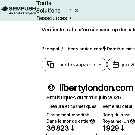
Tarifs
Solutions
Ressources
Entreprises
Vérifier le trafic d'un site web
Top des si
Principal
/
libertylondon.com
Dernière mise 
Tous les appareils
juin 
libertylondon.com
Statistiques du trafic juin 2026
Beauté et cosmétiques
Vente au détail
Classement mondial
:
Rang du pays
:
Dans le monde entier
Royaume-Uni
36 823
1 929