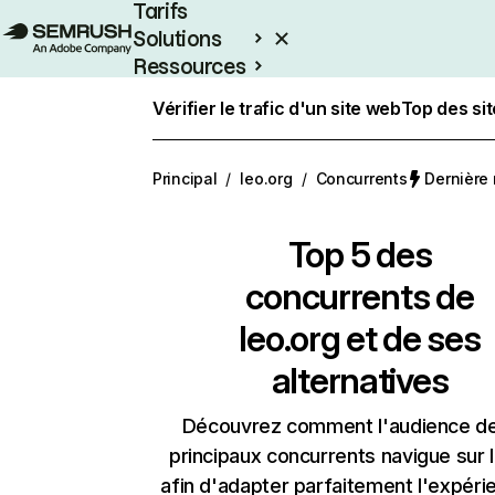
Tarifs
Solutions
Ressources
Entreprises
Vérifier le trafic d'un site web
Top des si
Principal
/
leo.org
/
Concurrents
Dernière 
Top 5 des
concurrents de
leo.org et de ses
alternatives
Découvrez comment l'audience d
principaux concurrents navigue sur 
afin d'adapter parfaitement l'expéri