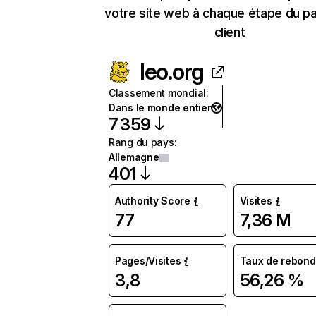
votre site web à chaque étape du p
client
leo.org
Classement mondial
:
Dans le monde entier
7 359
Rang du pays
:
Allemagne
401
Authority Score
Visites
77
7,36 M
Pages/Visites
Taux de rebond
3,8
56,26 %