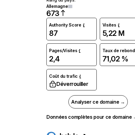
Allemagne
673
Authority Score
Visites
87
5,22 M
Pages/Visites
Taux de rebond
2,4
71,02 %
Coût du trafic
Déverrouiller
Analyser ce domaine →
Données complètes pour ce domaine