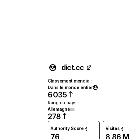
dict.cc
Classement mondial
:
Dans le monde entier
6 035
Rang du pays
:
Allemagne
278
Authority Score
Visites
76
8,86 M