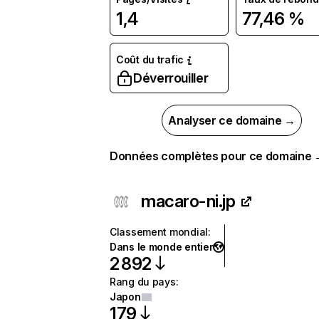
1,4
77,46 %
Coût du trafic
Déverrouiller
Analyser ce domaine →
Données complètes pour ce domaine
macaro-ni.jp
Classement mondial
:
Dans le monde entier
2 892
Rang du pays
:
Japon
179