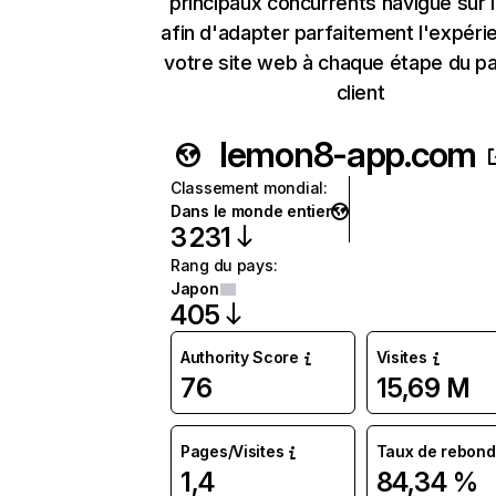
principaux concurrents navigue sur 
afin d'adapter parfaitement l'expéri
votre site web à chaque étape du p
client
lemon8-app.com
Classement mondial
:
Dans le monde entier
3 231
Rang du pays
:
Japon
405
Authority Score
Visites
76
15,69 M
Pages/Visites
Taux de rebond
1,4
84,34 %