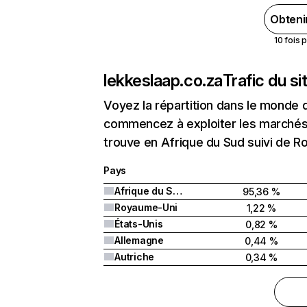
Obteni
10 fois 
lekkeslaap.co.za
Trafic du s
Voyez la répartition dans le monde 
commencez à exploiter les marchés 
trouve en Afrique du Sud suivi de R
Pays
Afrique du Sud
95,36 %
Royaume-Uni
1,22 %
États-Unis
0,82 %
Allemagne
0,44 %
Autriche
0,34 %