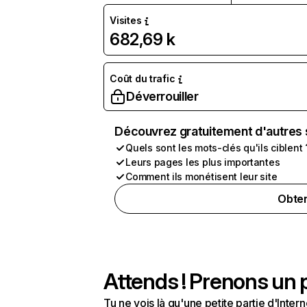
Visites
682,69 k
Coût du trafic
Déverrouiller
Découvrez gratuitement d'autres 
Quels sont les mots-clés qu'ils ciblent 
Leurs pages les plus importantes
Comment ils monétisent leur site
Obten
Attends ! Prenons un p
Tu ne vois là qu'une petite partie d'Int