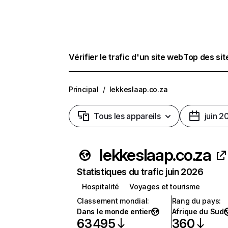
Vérifier le trafic d'un site web
Top des si
Principal
/
lekkeslaap.co.za
Tous les appareils
juin 2
lekkeslaap.co.za
Statistiques du trafic juin 2026
Hospitalité
Voyages et tourisme
Classement mondial
:
Rang du pays
:
Dans le monde entier
Afrique du Sud
63 495
360