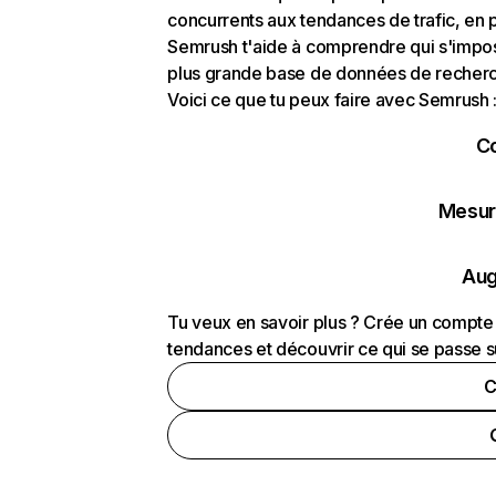
concurrents aux tendances de trafic, en pa
Semrush t'aide à comprendre qui s'impose
plus grande base de données de recherch
Voici ce que tu peux faire avec Semrush 
C
Mesure
Aug
Tu veux en savoir plus ? Crée un compte 
tendances et découvrir ce qui se passe s
C