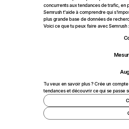
concurrents aux tendances de trafic, en pa
Semrush t'aide à comprendre qui s'impose
plus grande base de données de recherch
Voici ce que tu peux faire avec Semrush 
C
Mesure
Aug
Tu veux en savoir plus ? Crée un compte 
tendances et découvrir ce qui se passe s
C