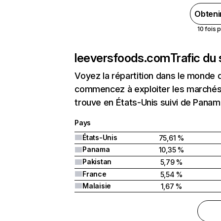
Obteni
10 fois 
leeversfoods.com
Trafic du
Voyez la répartition dans le monde 
commencez à exploiter les marchés
trouve en États-Unis suivi de Panam
Pays
États-Unis
75,61 %
Panama
10,35 %
Pakistan
5,79 %
France
5,54 %
Malaisie
1,67 %