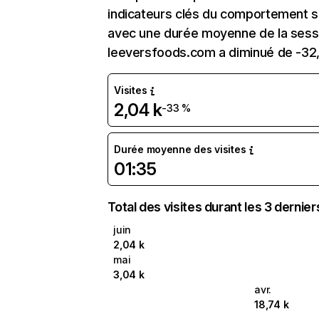
indicateurs clés du comportement sur
avec une durée moyenne de la sessio
leeversfoods.com a diminué de -32
Visites
2,04 k
-33 %
Durée moyenne des visites
01:35
Total des visites durant les 3 dernie
juin
2,04 k
mai
3,04 k
avr.
18,74 k