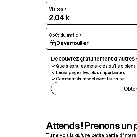
Visites
2,04 k
Coût du trafic
Déverrouiller
Découvrez gratuitement d'autres 
Quels sont les mots-clés qu'ils ciblent 
Leurs pages les plus importantes
Comment ils monétisent leur site
Obten
Attends ! Prenons un p
Tu ne vois là qu'une petite partie d'Int