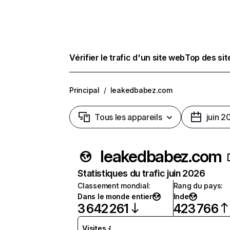
Vérifier le trafic d'un site web
Top des si
Principal
/
leakedbabez.com
Tous les appareils
juin 2
leakedbabez.com
Statistiques du trafic juin 2026
Classement mondial
:
Rang du pays
:
Dans le monde entier
Inde
3 642 261
423 766
Visites