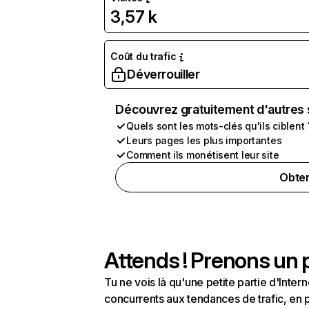
3,57 k
Coût du trafic
Déverrouiller
Découvrez gratuitement d'autres 
Quels sont les mots-clés qu'ils ciblent 
Leurs pages les plus importantes
Comment ils monétisent leur site
Obten
Attends ! Prenons un p
Tu ne vois là qu'une petite partie d'Int
concurrents aux tendances de trafic, en pa