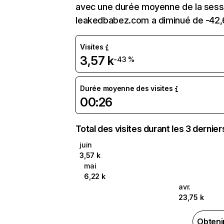
avec une durée moyenne de la sessi
leakedbabez.com a diminué de -42,
Visites
3,57 k
-43 %
Durée moyenne des visites
00:26
Total des visites durant les 3 dernie
juin
3,57 k
mai
6,22 k
avr.
23,75 k
Obteni