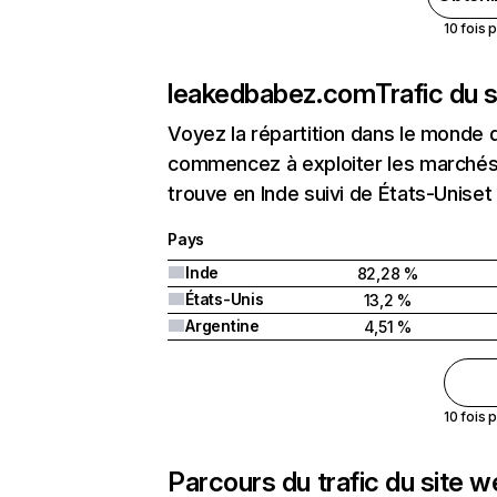
10 fois 
leakedbabez.com
Trafic du 
Voyez la répartition dans le monde 
commencez à exploiter les marchés
trouve en Inde suivi de États-Uniset
Pays
Inde
82,28 %
États-Unis
13,2 %
Argentine
4,51 %
10 fois 
Parcours du trafic du site 